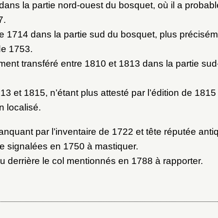
ot de passe
dans la partie nord-ouest du bosquet, où il a probab
7.
 de 1714 dans la partie sud du bosquet, plus précisé
au dossier
de 1753.
ent transféré entre 1810 et 1813 dans la partie sud
Vous n'êtes pas encore inscrit ?
Créer un compte
Envoyer
13 et 1815, n’étant plus attesté par l’édition de 181
Vous avez oublié votre mot de passe ?
Cliquez ici
er et ajouter
 localisé.
nquant par l’inventaire de 1722 et tête réputée anti
ie signalées en 1750 à mastiquer.
 derrière le col mentionnés en 1788 à rapporter.