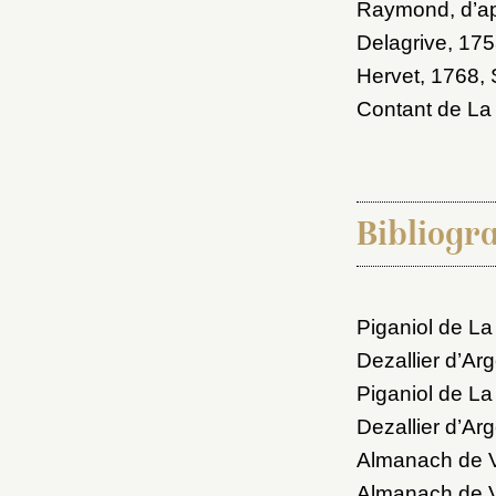
Raymond, d’ap
Delagrive, 17
Hervet, 1768
,
Contant de La
Bibliogr
Piganiol de La
Dezallier d’Arg
Piganiol de La
Dezallier d’Arg
Almanach de V
Almanach de V