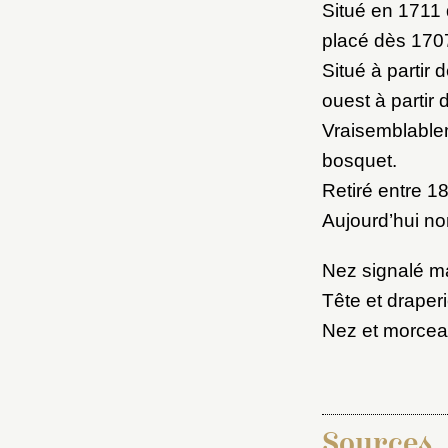
M
Situé en 1711 
placé dès 170
Situé à partir
Nouve
ouest à partir 
Vraisemblablem
bosquet.
Retiré entre 18
Cré
Aujourd’hui non
Nez signalé ma
Tête et draper
Nez et morceau
Sources