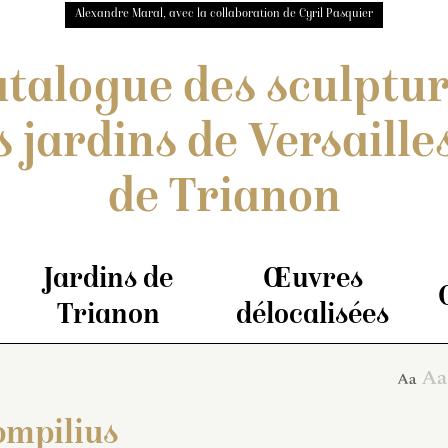
Alexandre Maral, avec la collaboration de Cyril Pasquier
talogue des sculptu
s jardins de Versailles
de Trianon
Jardins de
Œuvres
Trianon
délocalisées
mpilius