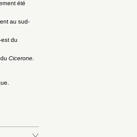
lement été
ment au sud-
-est du
5 du
Cicerone
.
que.