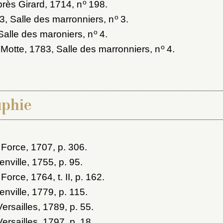
o
rès Girard, 1714
, n
198.
o
53
, Salle des marronniers, n
3.
o
 Salle des maroniers, n
4.
o
 Motte, 1783
, Salle des marronniers, n
4.
aphie
 Force, 1707
, p. 306.
enville, 1755
, p. 95.
 Force, 1764
, t. II, p. 162.
enville, 1779
, p. 115.
ersailles, 1789
, p. 55.
ersailles, 1797
, p. 18.