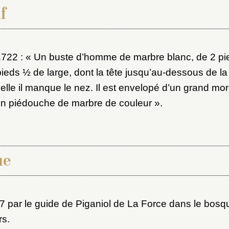
f
 1722 : « Un buste d’homme de marbre blanc, de 2 p
pieds ½ de large, dont la tête jusqu’au-dessous de la
uelle il manque le nez. Il est envelopé d’un grand m
un piédouche de marbre de couleur ».
x du dossier où ajouter la not
Connexion
u dossier
ue
ourriel
7 par le guide de Piganiol de La Force dans le bosqu
rs.
ider