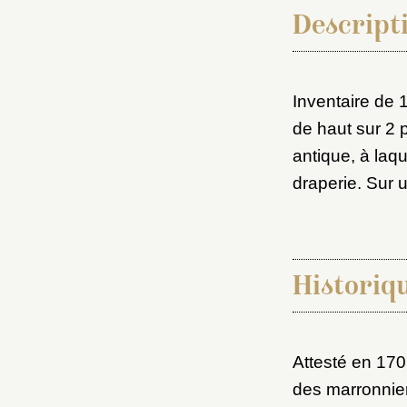
Descripti
Inventaire de
de haut sur 2 
antique, à laq
draperie. Sur 
Choi
Nom d
Historiq
C
Attesté en 170
des marronnie
Val