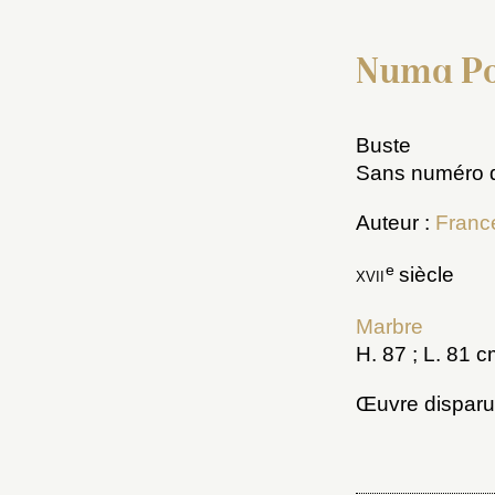
Numa Po
Buste
Sans numéro d
Auteur :
Franc
e
xvii
siècle
Marbre
H. 87 ; L. 81 c
Œuvre dispar