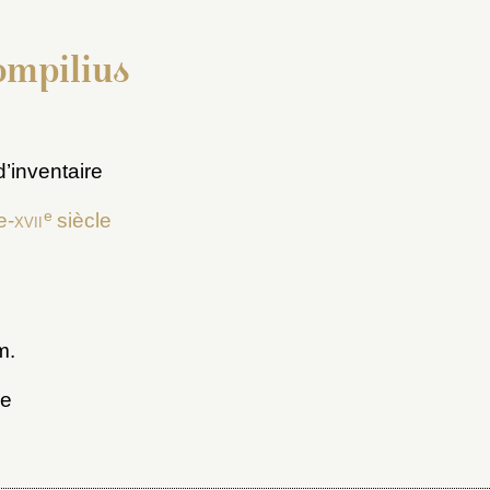
mpilius
’inventaire
e
e-
xvii
siècle
m.
ue