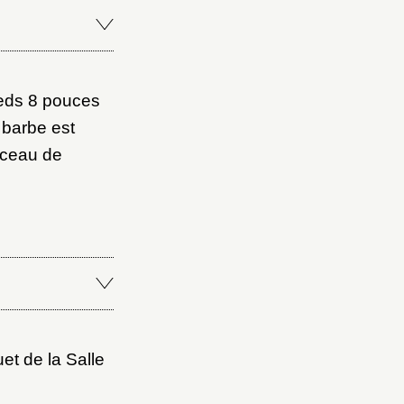
ieds 8 pouces
 barbe est
Fermer
orceau de
Fermer
ice
et de la Salle