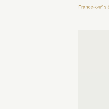
e
France-
xvii
si