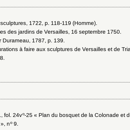
 sculptures, 1722
, p. 118-119 (Homme).
es des jardins de Versailles, 16 septembre 1750
.
ar Durameau, 1787
, p. 139.
rations à faire aux sculptures de Versailles et de Tr
88
.
o
1
, fol. 24v
-25 « Plan du bosquet de la Colonade et de
o
», n
9.