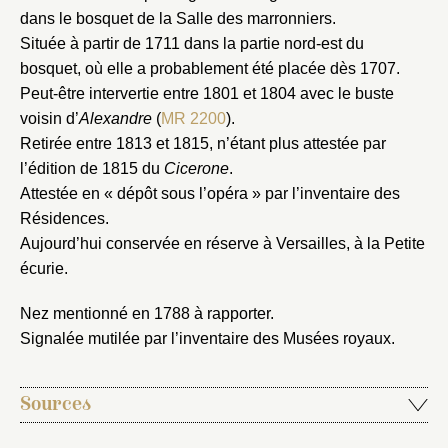
dans le bosquet de la Salle des marronniers.
Nouveau dossier
Située à partir de 1711 dans la partie nord-est du
bosquet, où elle a probablement été placée dès 1707.
Envoyer
Peut-être intervertie entre 1801 et 1804 avec le buste
voisin d’
Alexandre
(
MR 2200
).
Vous n'êtes pas encore inscrit ?
Créer un compte
Retirée entre 1813 et 1815, n’étant plus attestée par
Vous avez oublié votre mot de passe ?
Cliquez ici
Créer et ajouter
l’édition de 1815 du
Cicerone
.
Attestée en « dépôt sous l’opéra » par l’inventaire des
Résidences.
Aujourd’hui conservée en réserve à Versailles, à la Petite
écurie.
Nez mentionné en 1788 à rapporter.
Signalée mutilée par l’inventaire des Musées royaux.
Sources