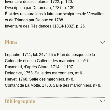
Inventaire des sculptures, 1722
, p. 120.
Description par Durameau, 1787
, p. 139.
État des restaurations à faire aux sculptures de Versailles
et de Trianon par Dejoux en 1788
.
Inventaire des Résidences, [1814-1832]
, p. 26.
Plans
o
Lepautre, 1711
, fol. 24v
-25 « Plan du bosquet de la
o
Colonade et de la Gallerie des maroniers », n
7.
o
Raymond, d’après Girard, 1714
, n
197.
o
Delagrive, 1753
, Salle des marronniers, n
6.
o
Hervet, 1768
, Salle des maroniers, n
8.
o
Contant de La Motte, 1783
, Salle des marronniers, n
8.
Bibliographie