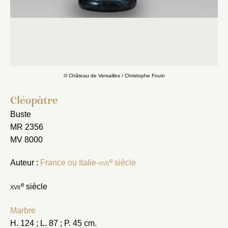
© Château de Versailles / Christophe Fouin
Cléopâtre
Buste
MR 2356
MV 8000
e
Auteur :
France ou Italie-
xvii
siècle
e
xvii
siècle
Marbre
H. 124 ; L. 87 ; P. 45 cm.