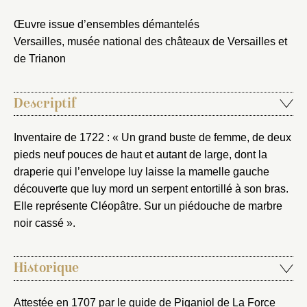
Œuvre issue d’ensembles démantelés
Versailles, musée national des châteaux de Versailles et
de Trianon
Fermer
Descriptif
Fermer
Choix du dossier où ajouter la
Inventaire de 1722 : « Un grand buste de femme, de deux
notice
Connexion
pieds neuf pouces de haut et autant de large, dont la
draperie qui l’envelope luy laisse la mamelle gauche
Nom du dossier
Courriel
découverte que luy mord un serpent entortillé à son bras.
Elle représente Cléopâtre. Sur un piédouche de marbre
noir cassé ».
Mot de passe
Historique
Valider
Attestée en 1707 par le guide de Piganiol de La Force