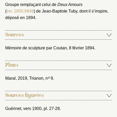
Vous n'êtes pas encore inscrit ?
Créer un compte
Groupe remplaçant celui de
Deux Amours
Vous avez oublié votre mot de passe ?
Cliquez ici
(
inv. 1850.9849
) de Jean-Baptiste Tuby, dont il s’inspire,
Créer et ajouter
déposé en 1894.
Sources
Mémoire de sculpture par Coutan, 8 février 1894
.
Plans
o
Maral, 2019
, Trianon, n
9.
Sources figurées
Guérinet, vers 1900
, pl. 27-28.