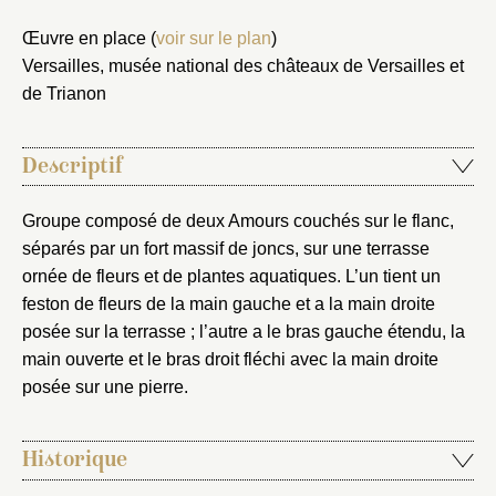
Fermer
Œuvre en place (
voir sur le plan
)
Versailles, musée national des châteaux de Versailles et
Fermer
Choix du dossier où ajouter la
de Trianon
notice
Connexion
Nom du dossier
Descriptif
Courriel
Groupe composé de deux Amours couchés sur le flanc,
séparés par un fort massif de joncs, sur une terrasse
ornée de fleurs et de plantes aquatiques. L’un tient un
Mot de passe
feston de fleurs de la main gauche et a la main droite
Valider
posée sur la terrasse ; l’autre a le bras gauche étendu, la
main ouverte et le bras droit fléchi avec la main droite
posée sur une pierre.
Nouveau dossier
Envoyer
Historique