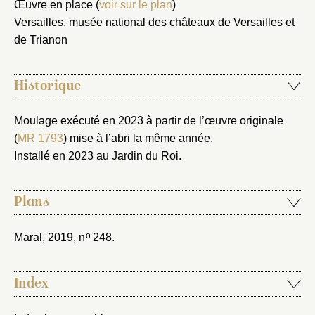
Nouveau dossier
Œuvre en place (
voir sur le plan
)
Versailles, musée national des châteaux de Versailles et
Envoyer
de Trianon
Vous n'êtes pas encore inscrit ?
Créer un compte
Historique
Vous avez oublié votre mot de passe ?
Cliquez ici
Créer et ajouter
Moulage exécuté en 2023 à partir de l’œuvre originale
(
MR 1793
) mise à l’abri la même année.
Installé en 2023 au Jardin du Roi.
Plans
o
Maral, 2019
, n
248.
Index