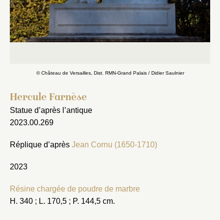
Fermer
© Château de Versailles, Dist. RMN-Grand Palais / Didier Saulnier
Fermer
Choix du dossier où ajouter la
notice
Hercule Farnèse
Connexion
Statue d’après l’antique
Nom du dossier
Courriel
2023.00.269
Réplique d’après
Jean Cornu (1650-1710)
2023
Mot de passe
Valider
Résine chargée de poudre de marbre
H. 340 ; L. 170,5 ; P. 144,5 cm.