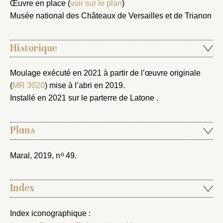
Œuvre en place (
voir sur le plan
)
Musée national des Châteaux de Versailles et de Trianon
Envoyer
Vous n'êtes pas encore inscrit ?
Créer un compte
Historique
Vous avez oublié votre mot de passe ?
Cliquez ici
Créer et ajouter
Moulage exécuté en 2021 à partir de l’œuvre originale
(
MR 3020
) mise à l’abri en 2019.
Installé en 2021 sur le parterre de Latone .
Plans
o
Maral, 2019
, n
49.
Index
Index iconographique :