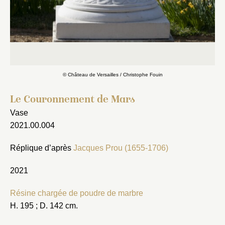
Fermer
Fermer
Choix du dossier où ajouter la
© Château de Versailles / Christophe Fouin
notice
Connexion
Le Couronnement de Mars
Nom du dossier
Courriel
Vase
2021.00.004
Réplique d’après
Jacques Prou (1655-1706)
2021
Mot de passe
Valider
Résine chargée de poudre de marbre
H. 195 ; D. 142 cm.
Nouveau dossier