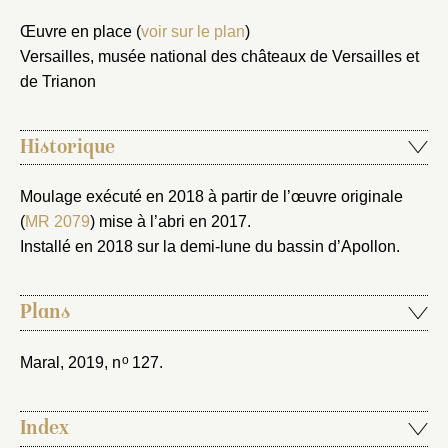
Œuvre en place (
voir sur le plan
)
Nouveau dossier
Versailles, musée national des châteaux de Versailles et
de Trianon
Envoyer
Vous n'êtes pas encore inscrit ?
Créer un compte
Historique
Vous avez oublié votre mot de passe ?
Cliquez ici
Créer et ajouter
Moulage exécuté en 2018 à partir de l’œuvre originale
(
MR 2079
) mise à l’abri en 2017.
Installé en 2018 sur la demi-lune du bassin d’Apollon.
Plans
o
Maral, 2019
, n
127.
Index