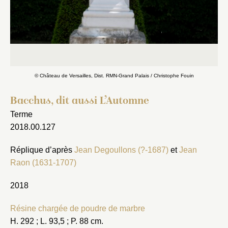
© Château de Versailles, Dist. RMN-Grand Palais / Christophe Fouin
Fermer
Fermer
Choix du dossier où ajouter la
Bacchus, dit aussi L’Automne
notice
Terme
Connexion
2018.00.127
Nom du dossier
Courriel
Réplique d’après
Jean Degoullons (?-1687)
et
Jean
Raon (1631-1707)
2018
Mot de passe
Valider
Résine chargée de poudre de marbre
H. 292 ; L. 93,5 ; P. 88 cm.