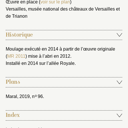
Nouveau dossier
Œuvre en place (
voir sur le plan
)
Versailles, musée national des châteaux de Versailles et
Envoyer
de Trianon
Vous n'êtes pas encore inscrit ?
Créer un compte
Historique
Vous avez oublié votre mot de passe ?
Cliquez ici
Créer et ajouter
Moulage exécuté en 2014 à partir de l’œuvre originale
(
MR 2011
) mise à l’abri en 2012.
Installé en 2014 sur l’allée Royale.
Plans
o
Maral, 2019
, n
96.
Index