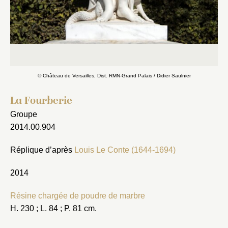
Fermer
© Château de Versailles, Dist. RMN-Grand Palais / Didier Saulnier
Fermer
Choix du dossier où ajouter la
notice
La Fourberie
Connexion
Groupe
Nom du dossier
Courriel
2014.00.904
Réplique d’après
Louis Le Conte (1644-1694)
2014
Mot de passe
Valider
Résine chargée de poudre de marbre
H. 230 ; L. 84 ; P. 81 cm.