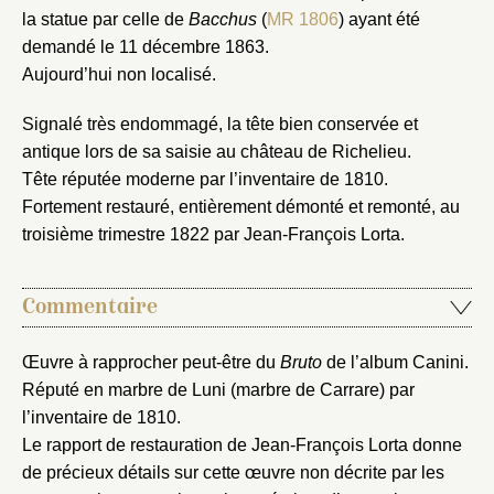
notice
Connexion
la statue par celle de
Bacchus
(
MR 1806
) ayant été
Nom du dossier
demandé le 11 décembre 1863.
Courriel
Aujourd’hui non localisé.
Signalé très endommagé, la tête bien conservée et
antique lors de sa saisie au château de Richelieu.
Tête réputée moderne par l’inventaire de 1810.
Mot de passe
Valider
Fortement restauré, entièrement démonté et remonté, au
troisième trimestre 1822 par Jean-François Lorta.
Nouveau dossier
Commentaire
Envoyer
Œuvre à rapprocher peut-être du
Bruto
de l’album Canini.
Réputé en marbre de Luni (marbre de Carrare) par
Vous n'êtes pas encore inscrit ?
Créer un compte
l’inventaire de 1810.
Vous avez oublié votre mot de passe ?
Cliquez ici
Créer et ajouter
Le rapport de restauration de Jean-François Lorta donne
de précieux détails sur cette œuvre non décrite par les