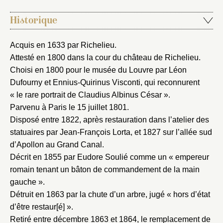
Historique
Acquis en 1633 par Richelieu.
Attesté en 1800 dans la cour du château de Richelieu.
Choisi en 1800 pour le musée du Louvre par Léon
Dufourny et Ennius-Quirinus Visconti, qui reconnurent
« le rare portrait de Claudius Albinus César ».
Parvenu à Paris le 15 juillet 1801.
Disposé entre 1822, après restauration dans l’atelier des
statuaires par Jean-François Lorta, et 1827 sur l’allée sud
d’Apollon au Grand Canal.
Décrit en 1855 par Eudore Soulié comme un « empereur
romain tenant un bâton de commandement de la main
gauche ».
Fermer
Détruit en 1863 par la chute d’un arbre, jugé « hors d’état
Fermer
d’être restaur[é] ».
Choix du dossier où ajouter la
Retiré entre décembre 1863 et 1864, le remplacement de