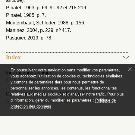
antique).
Pinatel, 1963
, p. 69, 91-92 et 218-219.
Pinatel, 1985
, p. 7.
Montembault, Schloder, 1988
, p. 156.
o
Martinez, 2004
, p. 229, n
417.
Pasquier, 2019
, p. 78.
Index
En poursuivant votre navigation sans modifier vos paramètres,
Index iconographique :
vous acceptez l’utilisation de cookies ou technologies similaires,
Clodius Albinus
y compris de partenaires tiers pour nous permettre de
personnaliser les annonces, les contenus, les fonctionnalités
Cette sculpture appartient à l’ensemble :
relatives aux médias sociaux et d’analyser notre trafic. Pour plus
d’information, gérer ou modifier les paramètres :
Politique de
Allées d’Apollon au Grand Canal
protection des données
Copyrights