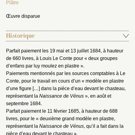
Plâtre
Œuvre disparue
Historique
Parfait paiement les 19 mai et 13 juillet 1684, à hauteur
de 660 livres, à Louis Le Conte pour « deux groupes
d’enfans par luy moulez en plastre ».
Fermer
Paiements mentionnés par les sources comptables à Le
Conte, pour le travail en cours d’un « modèle en plastre
Fermer
Choix du dossier où ajouter la
d’une figure […] dans la pièce d’eau devant le chasteau,
notice
Connexion
représentant la
Naissance de Vénus
», en août et
septembre 1684.
Nom du dossier
Courriel
Parfait paiement le 11 février 1685, à hauteur de 688
livres, pour le « deuxième grand modèle en plastre,
représentant la
Naissance de Vénus
, qu’il a fait dans la
pièce d’eau devant le chasteau ».