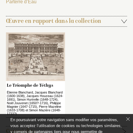
Parterre d’Eau
Œuvre en rapport dans la collection
Le Triomphe de Téthys
Étienne Blanchard, Jacques Blanchard
(1600-1638), Jacques Houzeau (1624-
1691), Simon Hurtrelle (1648-1724),
Noël Jouvenet (1650?-1716), Philippe
Magnier (1647-1715), Pierre Mazeline
(1633-1708) et Simon Mazière (1648-
1722?)
En poursuivant votre navigation sans modifier vos paramètres,
vous acceptez l’utilisation de cookies ou technologies similaires,
Copyrights
y compris de partenaires tiers pour nous permettre de