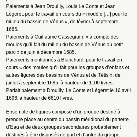
Paiements à Jean Drouilly, Louis Le Conte et Jean
Mot de passe
Valider
Légeret, pour le travail en cours du « modèle […] pour le
milieu du bassin de Vénus », de février à septembre
1685.
Nouveau dossier
Paiements à Guillaume Cassegrain, « à compte des
moules qu’il fait du milieu du bassin de Vénus au petit
parc » de juin à décembre 1685.
Envoyer
Paiements mentionnés à Blanchard, pour le travail en
cours « des moules qu’il fait pour les groupes d’enfans et
Vous n'êtes pas encore inscrit ?
Créer un compte
autres figures des bassins de Vénus et de Tétis », de
Vous avez oublié votre mot de passe ?
Cliquez ici
Créer et ajouter
juillet à septembre 1685, à hauteur de 1100 livres.
Parfait paiement à Drouilly, Le Conte et Légeret le 16 avril
1696, à hauteur de 6610 livres.
Ensemble de figures composé d’un groupe destiné à
prendre place au centre du bassin méridional du parterre
d’Eau et de deux groupes secondaires probablement
destinés à être disposés de part et d’autre du groupe