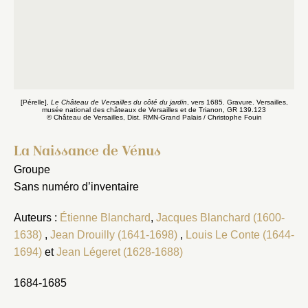
[Pérelle],
Le Château de Versailles du côté du jardin
, vers 1685. Gravure. Versailles,
musée national des châteaux de Versailles et de Trianon, GR 139.123
© Château de Versailles, Dist. RMN-Grand Palais / Christophe Fouin
La Naissance de Vénus
Groupe
Sans numéro d’inventaire
Auteurs :
Étienne Blanchard
,
Jacques Blanchard (1600-
1638)
,
Jean Drouilly (1641-1698)
,
Louis Le Conte (1644-
1694)
et
Jean Légeret (1628-1688)
1684-1685