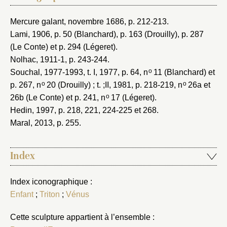
Mercure galant, novembre 1686
, p. 212-213.
Lami, 1906
, p. 50 (Blanchard), p. 163 (Drouilly), p. 287
(Le Conte) et p. 294 (Légeret).
Nolhac, 1911-1
, p. 243-244.
o
Souchal, 1977-1993
, t. I, 1977, p. 64, n
11 (Blanchard) et
o
o
p. 267, n
20 (Drouilly) ; t. ;II, 1981, p. 218-219, n
26a et
o
26b (Le Conte) et p. 241, n
17 (Légeret).
Hedin, 1997
, p. 218, 221, 224-225 et 268.
Maral, 2013
, p. 255.
Index
Index iconographique :
Enfant
;
Triton
;
Vénus
Cette sculpture appartient à l’ensemble :