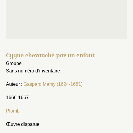
Fermer
Choix du dossier où ajouter la
notice
Connexion
Nom du dossier
Courriel
Cygne chevauché par un enfant
Groupe
Mot de passe
Valider
Sans numéro d’inventaire
Auteur :
Gaspard Marsy (1624-1681)
Nouveau dossier
1666-1667
Envoyer
Plomb
Vous n'êtes pas encore inscrit ?
Créer un compte
Œuvre disparue
Vous avez oublié votre mot de passe ?
Cliquez ici