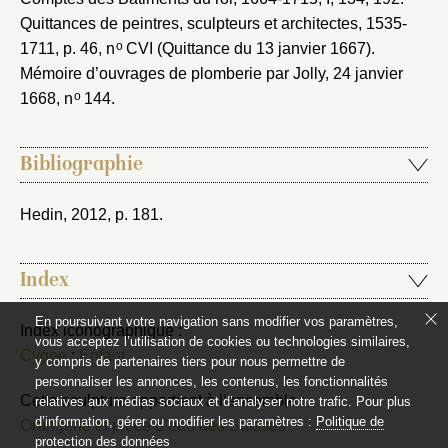
Quittances de peintres, sculpteurs et architectes, 1535-
o
1711
, p. 46, n
CVI (Quittance du 13 janvier 1667).
Mémoire d’ouvrages de plomberie par Jolly, 24 janvier
o
1668
, n
144.
Bibliographie
Hedin, 2012
, p. 181.
Index
En poursuivant votre navigation sans modifier vos paramètres,
Index iconographique :
vous acceptez l’utilisation de cookies ou technologies similaires,
Cygne
;
Enfant
y compris de partenaires tiers pour nous permettre de
personnaliser les annonces, les contenus, les fonctionnalités
Cette sculpture appartient à l’ensemble :
relatives aux médias sociaux et d’analyser notre trafic. Pour plus
d’information, gérer ou modifier les paramètres :
Politique de
Orangerie et pièce d’eau des Suisses
protection des données