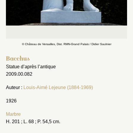
© Château de Versailles, Dist. RMN-Grand Palais / Didier Saulnier
Bacchus
Statue d’après l’antique
2009.00.082
Auteur :
Louis-Aimé Lejeune (1884-1969)
1926
Marbre
Fermer
H. 201 ; L. 68 ; P. 54,5 cm.
Fermer
Choix du dossier où ajouter la