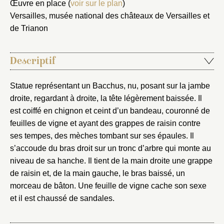
Œuvre en place (
voir sur le plan
)
notice
Connexion
Versailles, musée national des châteaux de Versailles et
Nom du dossier
de Trianon
Courriel
Descriptif
Statue représentant un Bacchus, nu, posant sur la jambe
Mot de passe
Valider
droite, regardant à droite, la tête légèrement baissée. Il
est coiffé en chignon et ceint d’un bandeau, couronné de
feuilles de vigne et ayant des grappes de raisin contre
Nouveau dossier
ses tempes, des mèches tombant sur ses épaules. Il
s’accoude du bras droit sur un tronc d’arbre qui monte au
Envoyer
niveau de sa hanche. Il tient de la main droite une grappe
de raisin et, de la main gauche, le bras baissé, un
morceau de bâton. Une feuille de vigne cache son sexe
Vous n'êtes pas encore inscrit ?
Créer un compte
Vous avez oublié votre mot de passe ?
Cliquez ici
et il est chaussé de sandales.
Créer et ajouter