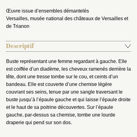
Fermer
Choix du dossier où ajouter la
Œuvre issue d’ensembles démantelés
notice
Connexion
Versailles, musée national des châteaux de Versailles et
Nom du dossier
de Trianon
Courriel
Descriptif
Buste représentant une femme regardant à gauche. Elle
Mot de passe
Valider
est coiffée d’un diadème, les cheveux ramenés derrière la
tête, dont une tresse tombe sur le cou, et ceints d’un
bandeau. Elle est couverte d’une chemise légère
Nouveau dossier
couvrant ses seins, tenue par une sangle traversant le
buste jusqu’à l’épaule gauche et qui laisse l’épaule droite
Envoyer
et le haut de sa poitrine découvertes. Sur l’épaule
gauche, par-dessus sa chemise, tombe une lourde
draperie qui pend sur son dos.
Vous n'êtes pas encore inscrit ?
Créer un compte
Vous avez oublié votre mot de passe ?
Cliquez ici
Créer et ajouter