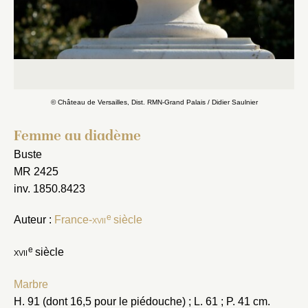
© Château de Versailles, Dist. RMN-Grand Palais / Didier Saulnier
Femme au diadème
Buste
MR 2425
inv. 1850.8423
e
Auteur :
France-
xvii
siècle
e
xvii
siècle
Marbre
Fermer
H. 91 (dont 16,5 pour le piédouche) ; L. 61 ; P. 41 cm.