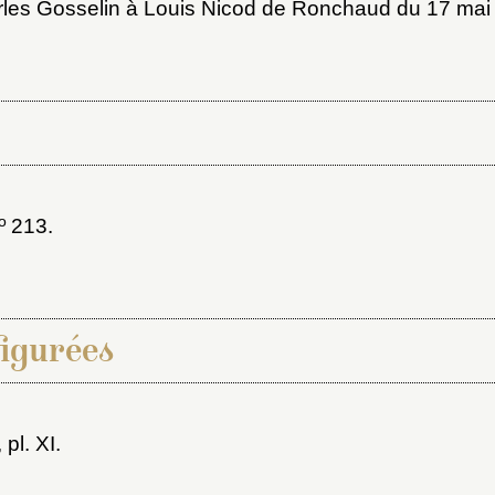
rles Gosselin à Louis Nicod de Ronchaud du 17 mai
o
213.
figurées
, pl. XI.