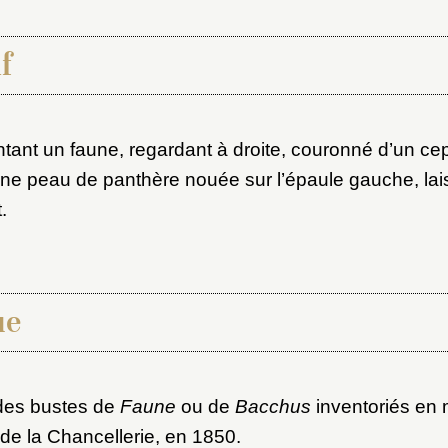
f
x du dossier où ajouter la not
tant un faune, regardant à droite, couronné d’un cep 
Connexion
une peau de panthère nouée sur l’épaule gauche, lais
.
u dossier
ourriel
ue
ider
ot de passe
 des bustes de
Faune
ou de
Bacchus
inventoriés en
au dossier
 de la Chancellerie, en 1850.