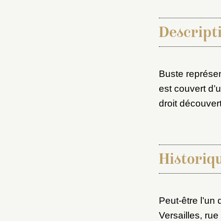
Descripti
Choi
Buste représen
est couvert d’
droit découvert
Nom d
C
Historiq
Val
M
Peut-être l’un
Nouve
Versailles, rue