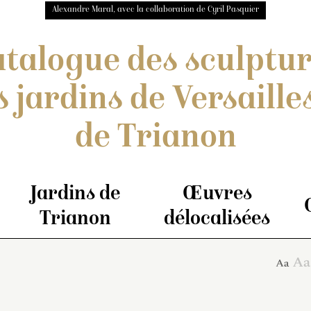
Alexandre Maral, avec la collaboration de Cyril Pasquier
talogue des sculptu
s jardins de Versailles
de Trianon
Jardins de
Œuvres
Trianon
délocalisées