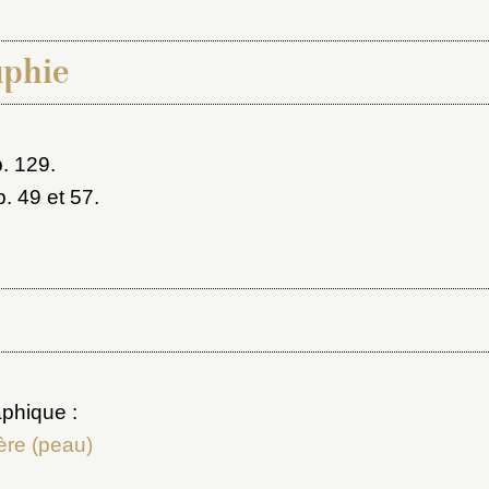
aphie
p. 129.
 p. 49 et 57.
phique :
ère (peau)