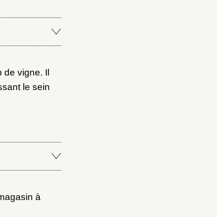
Fermer
Fermer
ice
de vigne. Il
sant le sein
 magasin à