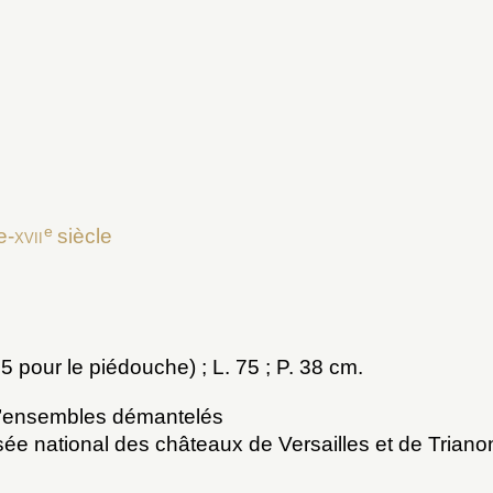
e
e-
xvii
siècle
5 pour le piédouche) ; L. 75 ; P. 38 cm.
’ensembles démantelés
sée national des châteaux de Versailles et de Triano