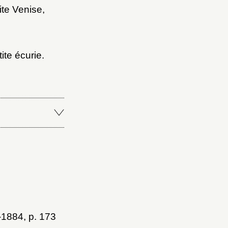
ite Venise,
ite écurie.
-1884
, p. 173