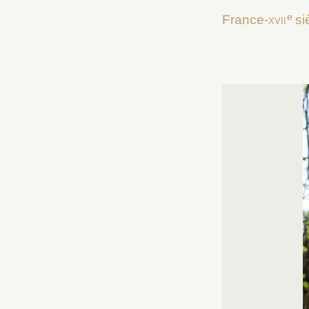
e
France-
xvii
si