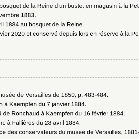
u bosquet de la Reine d’un buste, en magasin à la Pet
ovembre 1883.
il 1884 au bosquet de la Reine.
Vous n'êtes pas encore inscrit ?
Créer un compte
Envoyer
ier 2020 et conservé depuis lors en réserve à la Pet
Vous avez oublié votre mot de passe ?
Cliquez ici
er et ajouter
musée de Versailles de 1850
, p. 483-484.
in à Kaempfen du 7 janvier 1884
.
od de Ronchaud à Kaempfen du 16 février 1884
.
rc à Fallières du 28 avril 1884
.
e des conservateurs du musée de Versailles, 1881