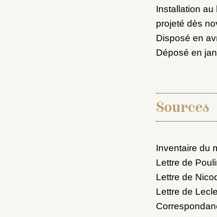
Installation a
projeté dès n
Disposé en avr
Déposé en janv
Cré
Sources
Inventaire du 
Lettre de Poul
Lettre de Nic
Lettre de Lecle
Correspondanc