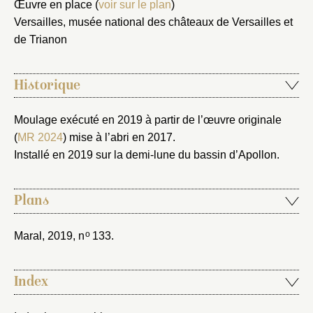
Nouveau dossier
Œuvre en place (
voir sur le plan
)
Versailles, musée national des châteaux de Versailles et
Envoyer
de Trianon
Vous n'êtes pas encore inscrit ?
Créer un compte
Historique
Vous avez oublié votre mot de passe ?
Cliquez ici
Créer et ajouter
Moulage exécuté en 2019 à partir de l’œuvre originale
(
MR 2024
) mise à l’abri en 2017.
Installé en 2019 sur la demi-lune du bassin d’Apollon.
Plans
o
Maral, 2019
, n
133.
Index