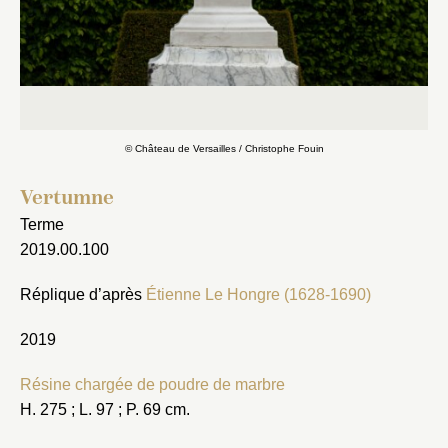
Fermer
© Château de Versailles / Christophe Fouin
Fermer
Choix du dossier où ajouter la
notice
Vertumne
Connexion
Terme
Nom du dossier
Courriel
2019.00.100
Réplique d’après
Étienne Le Hongre (1628-1690)
2019
Mot de passe
Valider
Résine chargée de poudre de marbre
H. 275 ; L. 97 ; P. 69 cm.