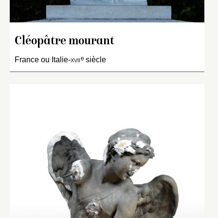
Cléopâtre mourant
e
France ou Italie-
xvii
siècle