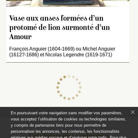
Vase aux anses formées d’un
protomé de lion surmonté d’un
Amour
François Anguier (1604-1669) ou Michel Anguier
(1612?-1686) et Nicolas Legendre (1619-1671)
En poursuivant votre navigation sans modifier vos paramètres,
vous acceptez l’utilisation de cookies ou technologies similaires,
y compris de partenaires tiers pour nous permettre de
personnaliser les annonces, les contenus, les fonctionnalités
Catalogue des sculptures
relatives aux médias sociaux et d’analyser notre trafic. Pour plus