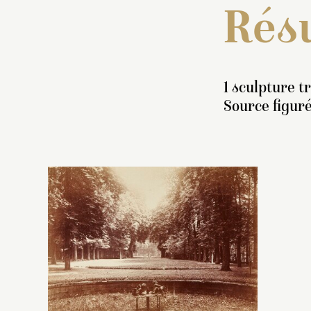
Résu
1 sculpture t
Source figur
I
«
s
su
d