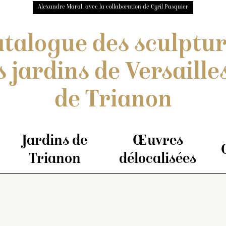
Alexandre Maral, avec la collaboration de Cyril Pasquier
talogue des sculptu
s jardins de Versailles
de Trianon
Jardins de
Œuvres
Trianon
délocalisées