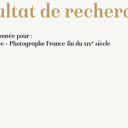
ltat de recher
rouvée pour :
e
ée = Photographe France-fin du
xix
siècle
nventaire de 1706-1708 :
 Un Amour nud, couché
ur une terrasse, appuyé
r le bras gauche, tenant
e ses deux mains un