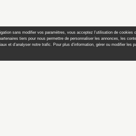
igation sans modifier vos paramètres, vous acceptez l’utilisation de cookies 
partenaires tiers pour nous permettre de personnaliser les annonces, les conte
aux et d’analyser notre trafic. Pour plus d’information, gérer ou modifier les 
Catalogue des sculptures
jardins de Versailles et de Tr
Ce catalogue est publié avec
le soutien du ministère de la culture,
Direction générale des patrimoines,
sous-direction des collections