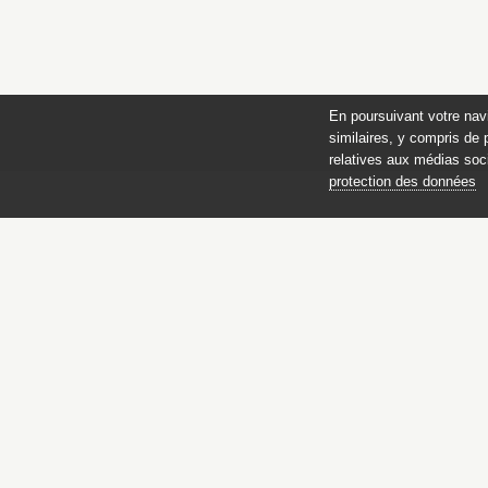
En poursuivant votre nav
similaires, y compris de 
relatives aux médias soci
protection des données
des 