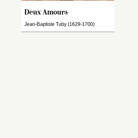
fe
[
s
Deux Amours
U
un
Jean-Baptiste Tuby (1629-1700)
b
ga
bo
cu
m
fl
d
M
d
la
a