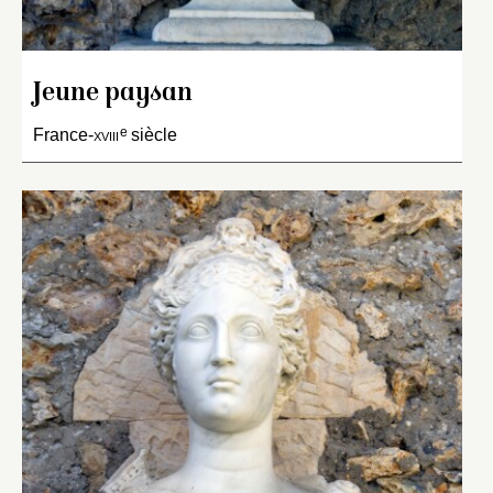
Jeune paysan
e
France-
xviii
siècle