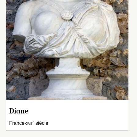
Diane
e
France-
xvii
siècle