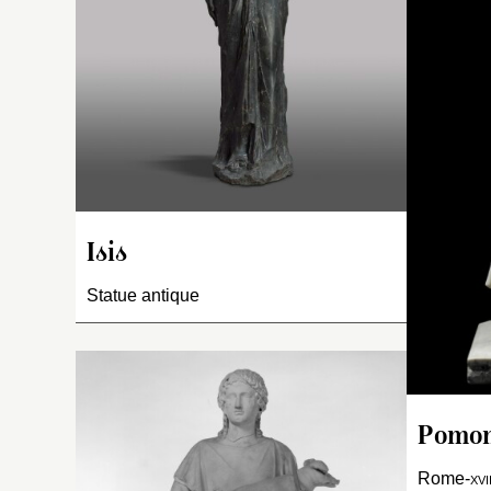
p
de
p
Isis
Statue antique
Pomone
In
Rome-
xvi
«