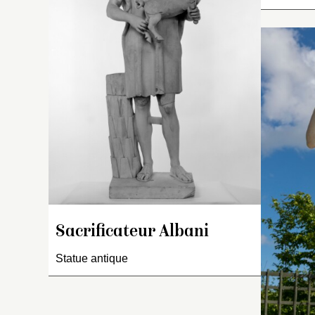
de
à
S
co
Sacrificateur Albani
Statue antique