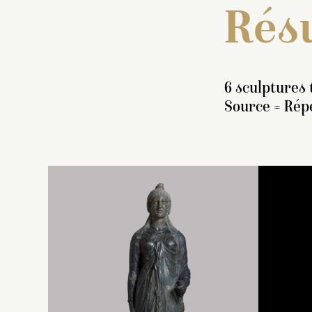
Résu
6 sculptures 
Source = Répe
I
fi
no
un
d