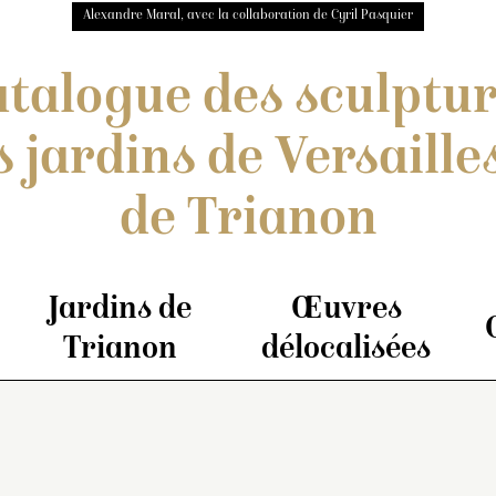
Alexandre Maral, avec la collaboration de Cyril Pasquier
talogue des sculptu
s jardins de Versailles
de Trianon
Jardins de
Œuvres
Trianon
délocalisées