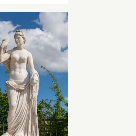
s sacrifices se préparant
 égorger un jeune porc.
tatue en marbre dont le
rps seul est antique ».
Inventaire des Mu
royaux : « Vénus 
jusqu’à la ceinture 
de chaque main un
sa draperie ».