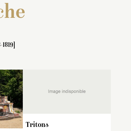
che
-1819]
 : « Une
Inventaire de 1706-1708 :
ns
lanc
« Un fleuve et une nayade,
le
femme,
assis sur des rouleaux de
,
e de
marbre, tenant un vase
r la
renversé, figures d’environ
Tritons