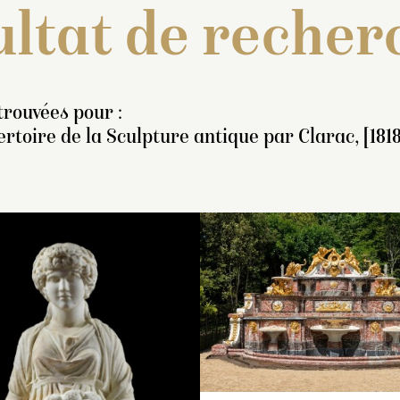
ltat de recher
trouvées pour :
rtoire de la Sculpture antique par Clarac, [1818
nventaire de 1722 : « Une
Groupe de tritons
Inventaire de 1707
gure antique de marbre
mentionné dans les jardi
statue de marbre b
ir, en pied, représentant
du Grand Trianon, dans 
représentant une 
e reine d’Égipte toute
« bassin du Quinconce »
ayant une couronn
rapée, de 7 pieds 6
par les éditions
fleurs et de fruits su