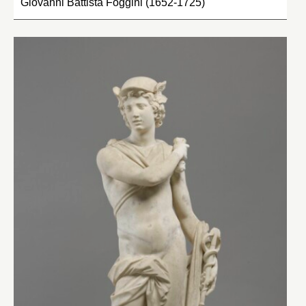
Giovanni Battista Foggini (1652-1725)