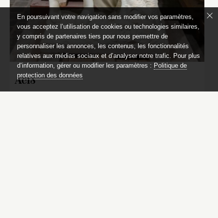
En poursuivant votre navigation sans modifier vos paramètres,
vous acceptez l’utilisation de cookies ou technologies similaires,
y compris de partenaires tiers pour nous permettre de
personnaliser les annonces, les contenus, les fonctionnalités
relatives aux médias sociaux et d’analyser notre trafic. Pour plus
d’information, gérer ou modifier les paramètres :
Politique de
protection des données
Acis
Jean-Baptiste Tuby (1629-1700)