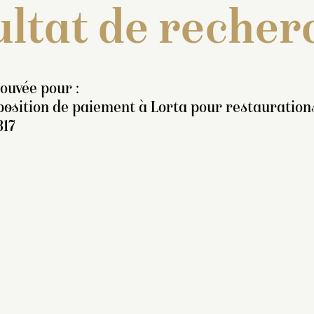
ltat de recher
rouvée pour :
osition de paiement à Lorta pour restaurations
817
Fort vase de granit »
testé pour la première fois
n 1817 au bosquet de la
eine par un mémoire de