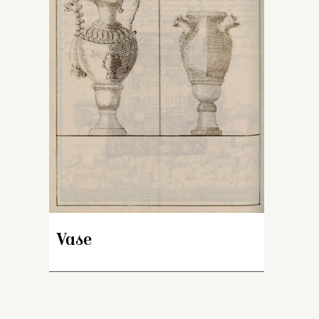
r
Fr
S
bo
C
In
Ve
d
p
la
an
p
s
« 
T
Vase
ja