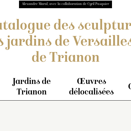
Alexandre Maral, avec la collaboration de Cyril Pasquier
talogue des sculptu
s jardins de Versailles
de Trianon
Jardins de
Œuvres
Trianon
délocalisées