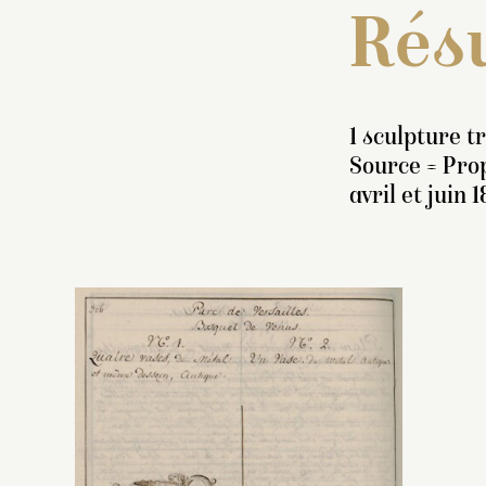
Résu
1 sculpture t
Source = Prop
avril et juin 1
« 
at
e
R