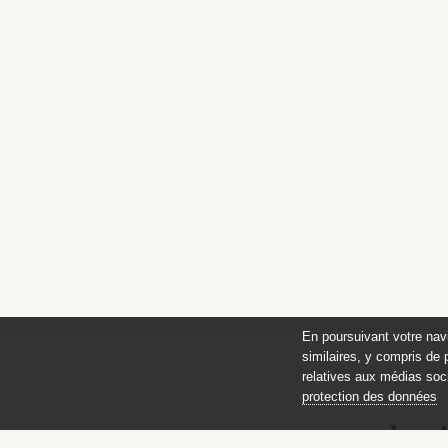
En poursuivant votre nav
similaires, y compris de 
relatives aux médias soci
protection des données
des 