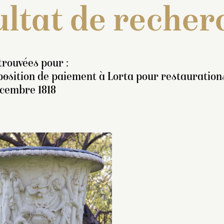
ltat de recher
trouvées pour :
osition de paiement à Lorta pour restaurations
écembre 1818
ventaire de 1707 : « Un
Inventaire de 1707
aze de marbre blanc, en
pareil vaze [de ma
eux morceaux, de quatre
blanc, en deux mo
eds huit pouces de haut,
de quatre pieds hu