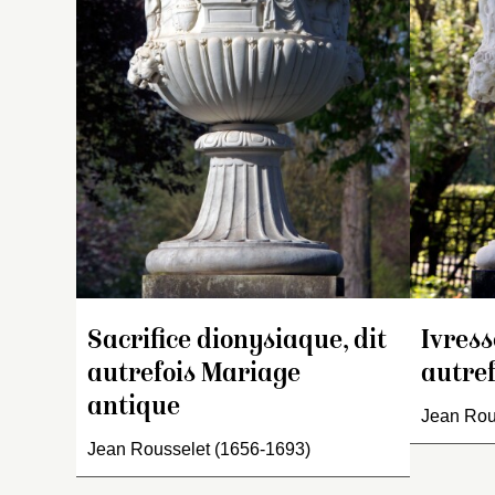
le
su
g
su
ba
r
as
vi
p
qu
ay
lu
a
so
Sacrifice dionysiaque, dit
Ivress
b
autrefois Mariage
autre
antique
Jean Rou
Jean Rousselet (1656-1693)