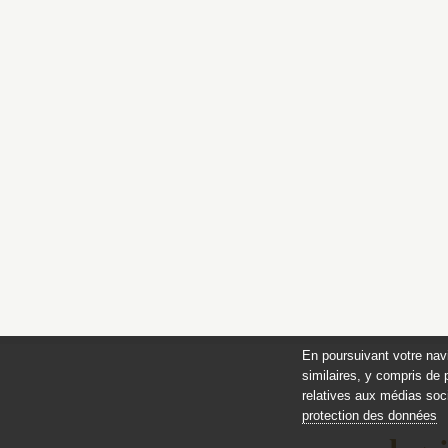
En poursuivant votre nav
similaires, y compris de 
relatives aux médias soci
protection des données