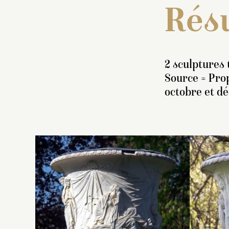
Résu
2 sculptures 
Source = Prop
octobre et d
In
v
d
pi