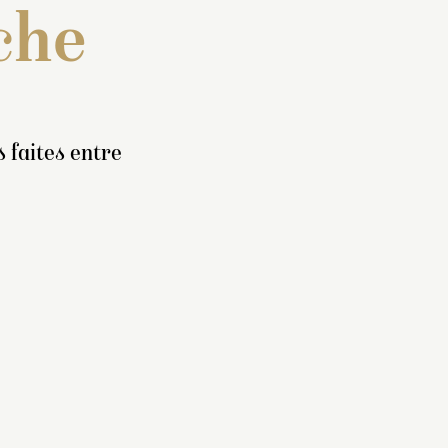
che
 faites entre
 : « Un
rbre
rceaux,
it pouces