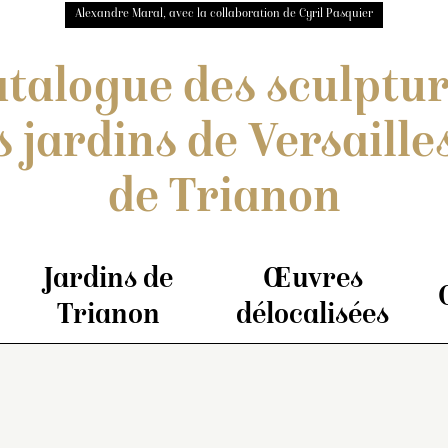
Alexandre Maral, avec la collaboration de Cyril Pasquier
talogue des sculptu
s jardins de Versailles
de Trianon
Jardins de
Œuvres
Trianon
délocalisées