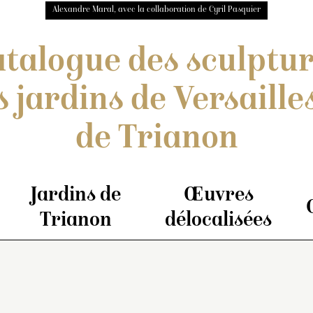
Alexandre Maral, avec la collaboration de Cyril Pasquier
talogue des sculptu
s jardins de Versailles
de Trianon
Jardins de
Œuvres
Trianon
délocalisées