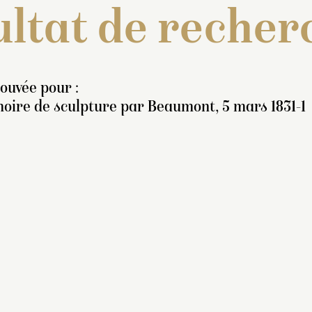
ltat de recher
rouvée pour :
oire de sculpture par Beaumont, 5 mars 1831-1
nventaire de 1706-1708 :
 Une figure représentant
pollon dans son char,
vec un enfant à ses pieds,
ré par quatre chevaux