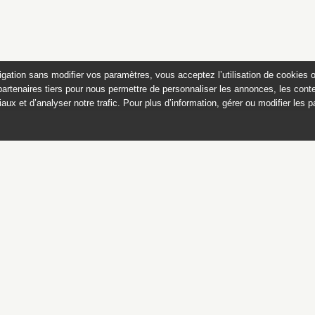
igation sans modifier vos paramètres, vous acceptez l’utilisation de cookies 
partenaires tiers pour nous permettre de personnaliser les annonces, les conte
aux et d’analyser notre trafic. Pour plus d’information, gérer ou modifier les 
Catalogue des sculptures
jardins de Versailles et de Tr
Ce catalogue est publié avec
le soutien du ministère de la culture,
Direction générale des patrimoines,
sous-direction des collections