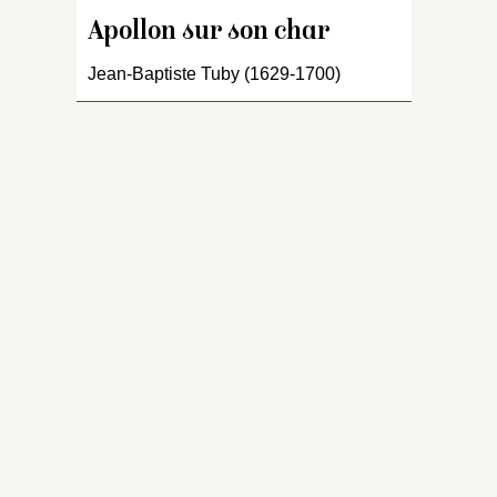
q
tr
Apollon sur son char
d
Jean-Baptiste Tuby (1629-1700)
d
in