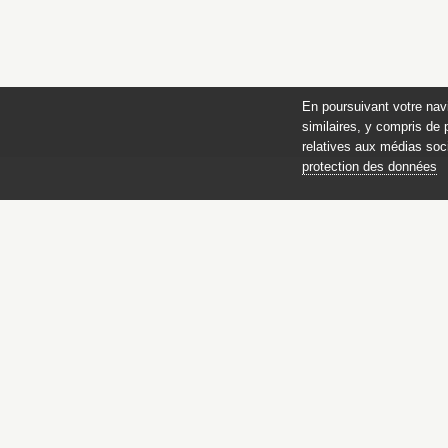
En poursuivant votre nav
similaires, y compris de 
relatives aux médias soci
protection des données
des 