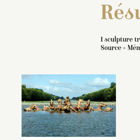
Résu
1 sculpture t
Source = Mém
I
«
A
a
ti