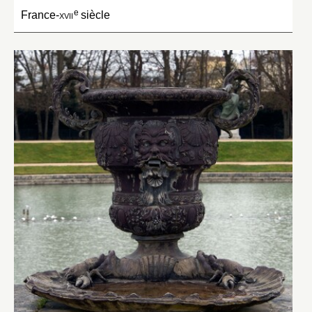
e
France-
xvii
siècle