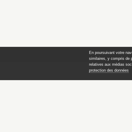
En poursuivant votre nav
similaires, y compris de 
relatives aux médias soci
protection des données
des 