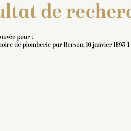
ltat de recher
rouvée pour :
ire de plomberie par Berson, 16 janvier 1893-1
nventaire de 1706-1708 :
 Un fleuve et une nayade,
ssis sur des rouleaux de
arbre, tenant un vase
nversé, figures d’environ