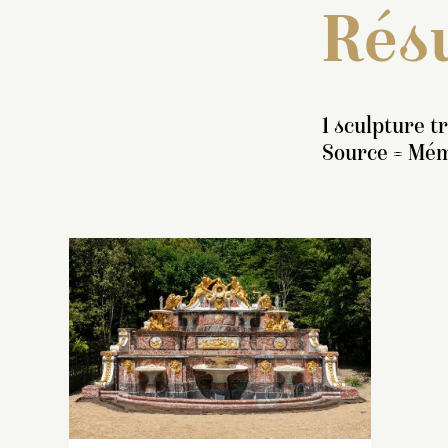
Résu
1 sculpture t
Source = Mémo
I
«
a
m
re