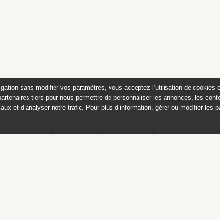
igation sans modifier vos paramètres, vous acceptez l’utilisation de cookies 
partenaires tiers pour nous permettre de personnaliser les annonces, les conte
aux et d’analyser notre trafic. Pour plus d’information, gérer ou modifier les 
Catalogue des sculptures
jardins de Versailles et de Tr
Ce catalogue est publié avec
le soutien du ministère de la culture,
Direction générale des patrimoines,
sous-direction des collections