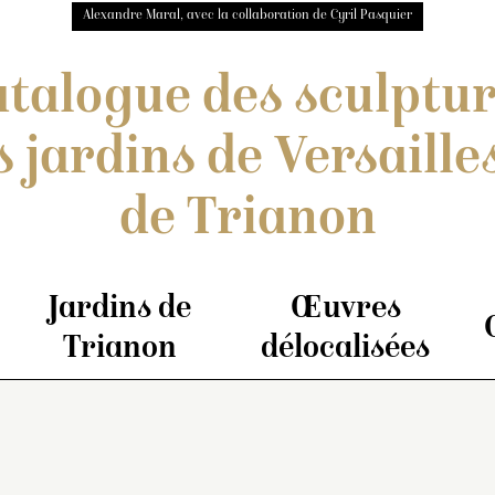
Alexandre Maral, avec la collaboration de Cyril Pasquier
talogue des sculptu
s jardins de Versailles
de Trianon
Jardins de
Œuvres
Trianon
délocalisées