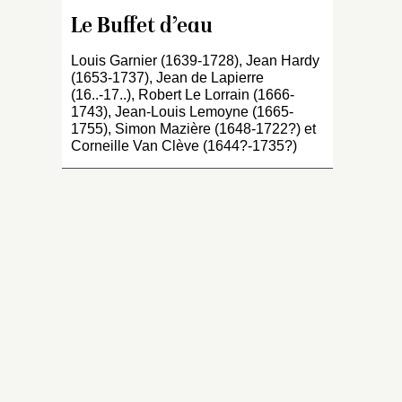
hu
qu
Le Buffet d’eau
tr
Louis Garnier (1639-1728), Jean Hardy
tr
(1653-1737), Jean de Lapierre
c
(16..-17..), Robert Le Lorrain (1666-
ma
1743), Jean-Louis Lemoyne (1665-
tr
1755), Simon Mazière (1648-1722?) et
m
Corneille Van Clève (1644?-1735?)
ba
en
d’
pi