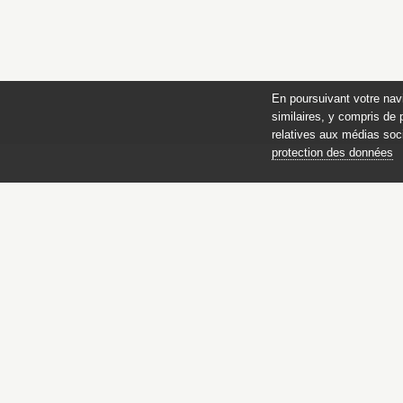
En poursuivant votre nav
similaires, y compris de 
relatives aux médias soci
protection des données
des 