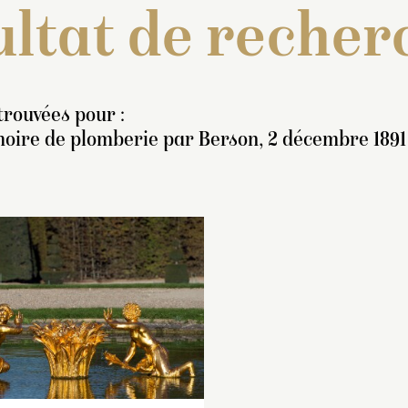
ltat de recher
trouvées pour :
oire de plomberie par Berson, 2 décembre 1891
nventaire de 1706-1708 :
Inventaire de 1706
Quatre figures qui
« Quatre figures qu
hangent en grenouille, de
changent en grenou
inq pieds chacune ou
cinq pieds chacun
viron ».
environ ».