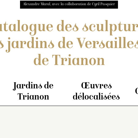
Alexandre Maral, avec la collaboration de Cyril Pasquier
talogue des sculptu
s jardins de Versailles
de Trianon
Jardins de
Œuvres
Trianon
délocalisées