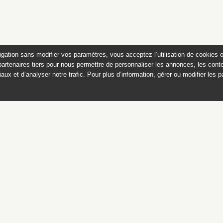
igation sans modifier vos paramètres, vous acceptez l’utilisation de cookies 
partenaires tiers pour nous permettre de personnaliser les annonces, les conte
aux et d’analyser notre trafic. Pour plus d’information, gérer ou modifier les 
Catalogue des sculptures
jardins de Versailles et de Tr
Ce catalogue est publié avec
le soutien du ministère de la culture,
Direction générale des patrimoines,
sous-direction des collections