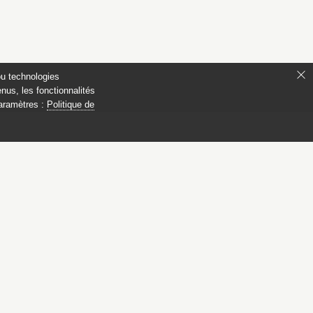
ou technologies
nus, les fonctionnalités
paramètres :
Politique de
ianon