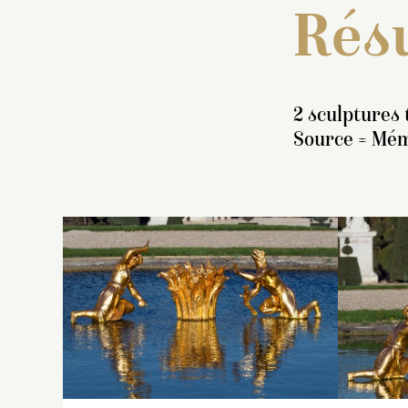
Résu
2 sculptures 
Source = Mém
I
« 
c
c
en