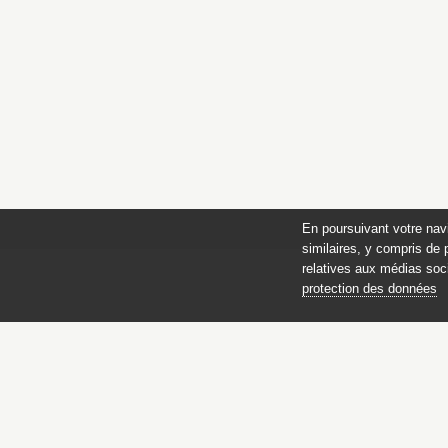
En poursuivant votre nav
similaires, y compris de 
relatives aux médias soci
protection des données
des 