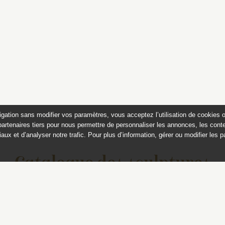
igation sans modifier vos paramètres, vous acceptez l’utilisation de cookies 
partenaires tiers pour nous permettre de personnaliser les annonces, les conte
aux et d’analyser notre trafic. Pour plus d’information, gérer ou modifier les 
Catalogue des sculptures
jardins de Versailles et de Tr
Ce catalogue est publié avec
le soutien du ministère de la culture,