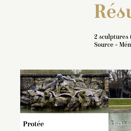
Résu
2 sculptures 
Source = Mém
É
1
«
d
Protée
a