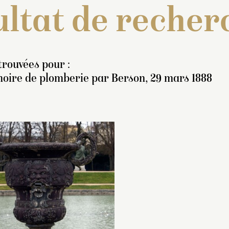
ltat de recher
trouvées pour :
oire de plomberie par Berson, 29 mars 1888
tat des payements...
, juin
Inventaire de 1706
736-septembre 1739 :
« 2 vazes, son bor
 Le dieu Protée, couché
de fleurons et feuil
ans une grande coquille,
refan ; sur les 2 fa
ppuié sur un monstre
masque posé sur 