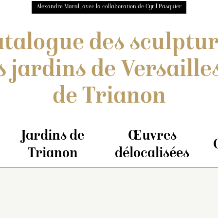
Alexandre Maral, avec la collaboration de Cyril Pasquier
talogue des sculptu
s jardins de Versailles
de Trianon
Jardins de
Œuvres
Trianon
délocalisées