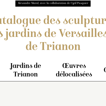
Alexandre Maral, avec la collaboration de Cyril Pasquier
talogue des sculptu
s jardins de Versailles
de Trianon
Jardins de
Œuvres
Trianon
délocalisées