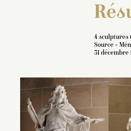
Résu
4 sculptures 
Source = Mém
31 décembre 
B
« 
m
s