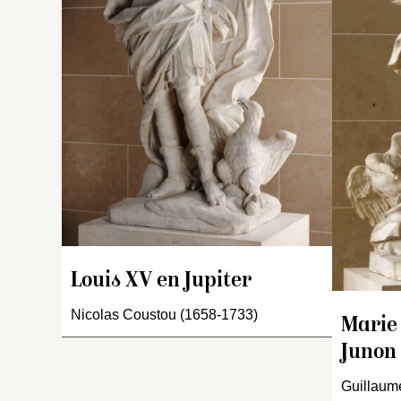
e
la
m
fl
b
ma
l
du
sc
a
pl
qu
f
gr
Louis XV en Jupiter
Nicolas Coustou (1658-1733)
Marie
Junon
Guillaum