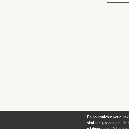
En poursuivant votre nav
similaires, y compris de 
relatives aux médias soci