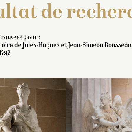
ltat de recher
trouvées pour :
oire de Jules-Hugues et Jean-Siméon Rousseau,
1792
arbet de Jouy, 1855 :
Inventaire de 1707 : « U
Barbet de Jouy, 18
[Louis XV] est debout, la
statue de marbre blanc, 
« Debout, cachée 
ain droite soutenue par un
pied, représentant
plus qu’à demi par
l’Euro
ceptre dont une des
sous la figure d’une fem
draperies flottantes