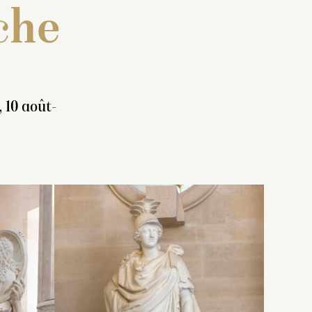
che
 10 août-
ne
55 :
Inventaire de 1707 : « Un
en
un peu
grouppe de marbre blanc,
 des
pe
représentant l’
Histoire
avec
me,
, [Marie
des aisles. Elle est assise