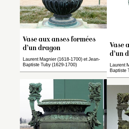
et
c
re
d’
c
l’
Vase aux anses formées
le
Vase 
e
d’un dragon
d
d’un 
Laurent Magnier (1618-1700) et Jean-
an
Baptiste Tuby (1629-1700)
Laurent M
q
Baptiste
v
T
I
I
v
p
a