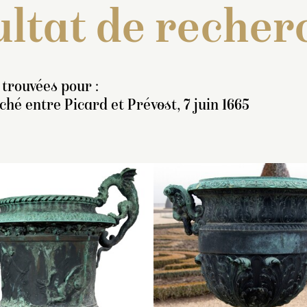
ltat de recher
 trouvées pour :
hé entre Picard et Prévost, 7 juin 1665
nventaire de 1707 : « Deux
Inventaire de 1707 : « D
Inventaire de 1707
azes de bronze, de deux
vazes de bronze, de de
vazes de bronze, 
ieds un pouce et demi de
pieds deux pouces et de
pieds un pouce et
ut, ayant la moulure d’en
de haut, ayant la moulur
haut, ayant la moul
ut ornée de feuilles d’eau
d’en haut ornée de
haut ornée de feuil