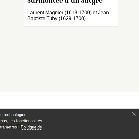
surmontée d’un satyre
ez
Laurent Magnier (1618-1700) et Jean-
du
Baptiste Tuby (1629-1700)
ou technologies
nus, les fonctionnalités
ianon
paramètres :
Politique de