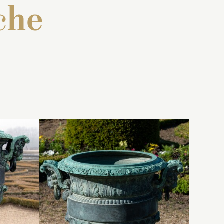
che
eux
 : « Deux
Inventaire de 1707 : « Deux
ux
de deux
vazes de bronze, de deux
mi
 demi de
pieds deux pouces et demi
e
ure d’en
de haut, ayant la moulure
les d’eau
d’en haut ornée de