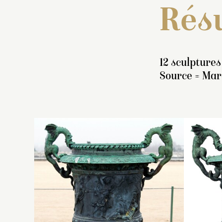
Résu
12 sculptures
Source = Marc
I
v
p
ha
ha