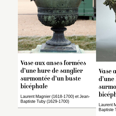
or
av
ba
d
fe
en
fl
fe
gl
c
Vase aux anses formées
d
v
d’une hure de sanglier
Vase 
c
surmontée d’un buste
d’une 
d
bicéphale
surmo
d
m
bicép
Laurent Magnier (1618-1700) et Jean-
Baptiste Tuby (1629-1700)
Laurent M
Baptiste