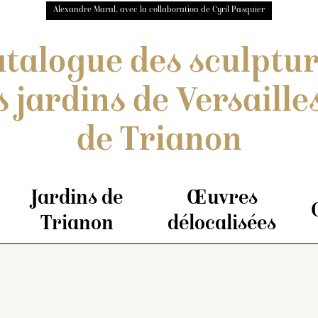
Alexandre Maral, avec la collaboration de Cyril Pasquier
talogue des sculptu
s jardins de Versailles
de Trianon
Jardins de
Œuvres
Trianon
délocalisées