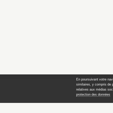
En poursuivant votre nav
similaires, y compris de 
relatives aux médias soci
protection des données
des 