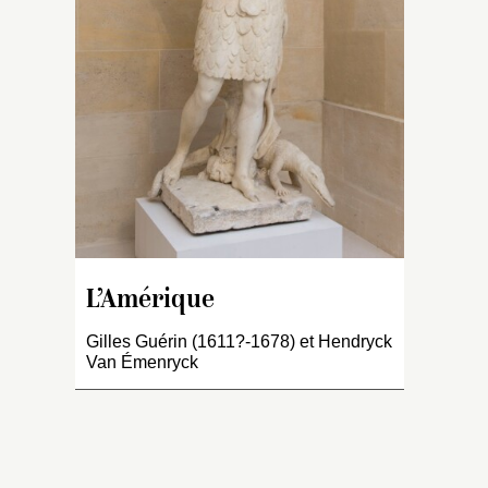
d
a
e
a
ce
pa
de
et
de
m
ti
à 
L’Amérique
cr
t
Gilles Guérin (1611?-1678) et Hendryck
Van Émenryck