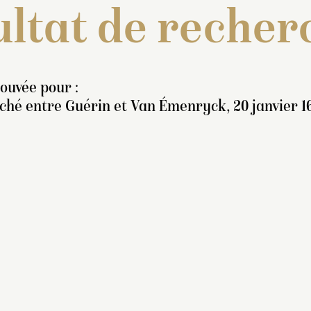
ltat de recher
rouvée pour :
ché entre Guérin et Van Émenryck, 20 janvier 1
nventaire de 1707 : « Une
tatue de marbre blanc, en
ed, représentant
Amérique
sous la figure
’une femme, coeffé [
sic
]