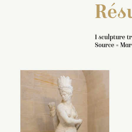
Résu
1 sculpture t
Source = Mar
I
s
pi
l’
d