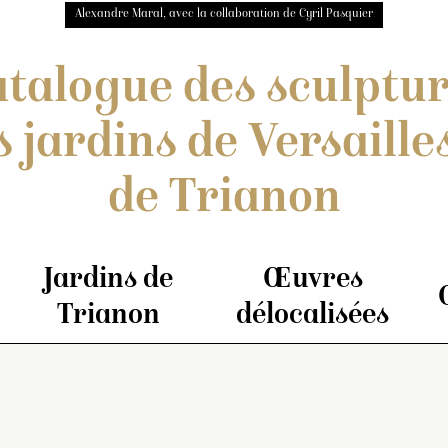
Alexandre Maral, avec la collaboration de Cyril Pasquier
talogue des sculptu
s jardins de Versailles
de Trianon
Jardins de
Œuvres
Trianon
délocalisées