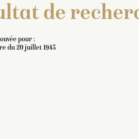
ltat de recher
rouvée pour :
e du 20 juillet 1945
nventaire de 1707 : « Deux
azes, en trois morceaux,
 trois pieds dix pouces de
aut, chacun orné de
nneaux et fleurons sur la