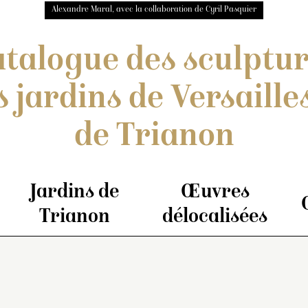
Alexandre Maral, avec la collaboration de Cyril Pasquier
talogue des sculptu
s jardins de Versailles
de Trianon
Jardins de
Œuvres
Trianon
délocalisées