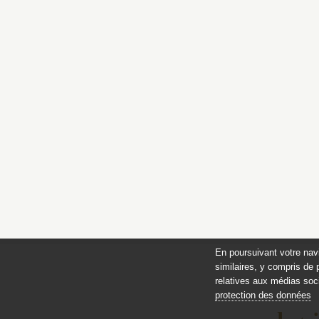
En poursuivant votre nav
similaires, y compris de 
relatives aux médias soci
protection des données