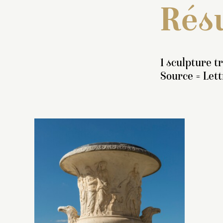
Résu
1 sculpture t
Source = Lettr
I
v
de
h
ca