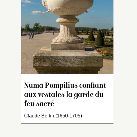
mo
b
a
te
su
or
et
ca
g
la
1
m
va
Numa Pompilius confiant
r
aux vestales la garde du
feu sacré
Claude Bertin (1650-1705)