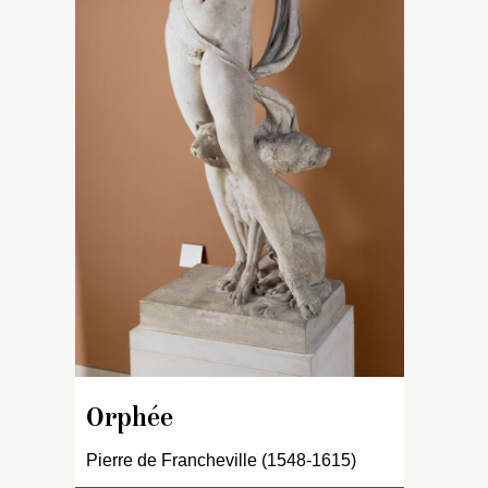
à 
es
p
vi
m
c
I
fi
r
ch
le
tê
m
lu
de
Orphée
Pierre de Francheville (1548-1615)