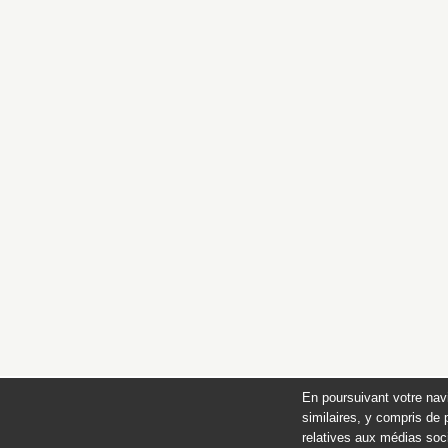
En poursuivant votre nav
similaires, y compris de 
relatives aux médias soci