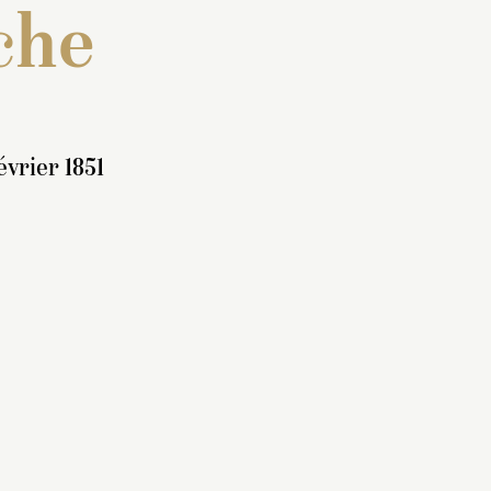
che
vrier 1851