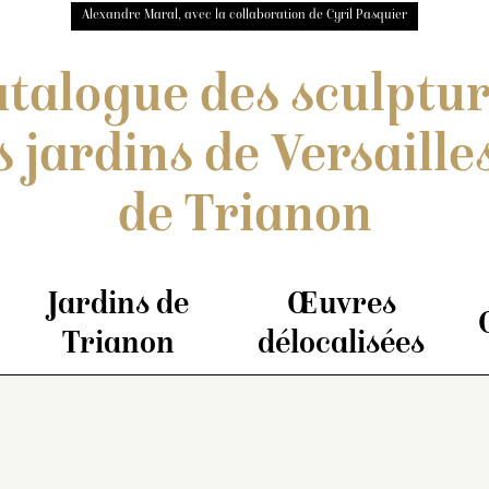
Alexandre Maral, avec la collaboration de Cyril Pasquier
talogue des sculptu
s jardins de Versailles
de Trianon
Jardins de
Œuvres
Trianon
délocalisées