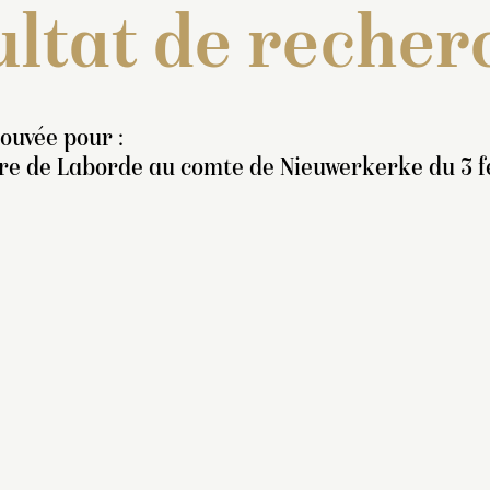
ltat de recher
rouvée pour :
tre de Laborde au comte de Nieuwerkerke du 3 fé
nventaire de 1707 : « Une
tatue de marbre blanc,
eprésentant Orphée, nud,
uant du violon, ayant
ntre ses jambes un chien