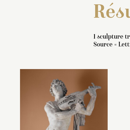
Résu
1 sculpture t
Source = Let
I
s
r
jo
e