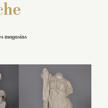
che
des magasins
eux
 : « Une
Inventaire de 1733 : « Deux
figures de marbre de 4
e
des
pieds 9 pouces dont l’une
qui se
].
représante
La Maladie
,