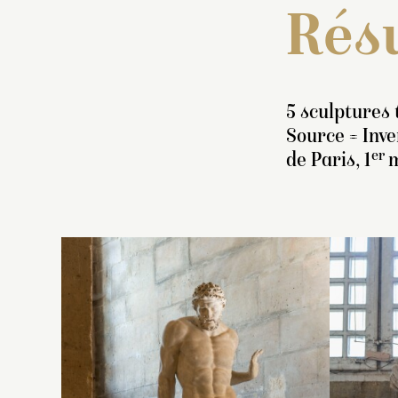
Résu
5 sculptures 
Source = Inv
er
de Paris, 1
m
I
f
c
s