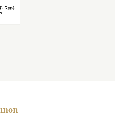
4), René
es
ianon