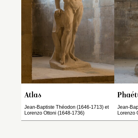
l
u
dr
es
d
pl
T
Atlas
Phaét
Jean-Baptiste Théodon (1646-1713) et
Jean-Bap
Lorenzo Ottoni (1648-1736)
Lorenzo O