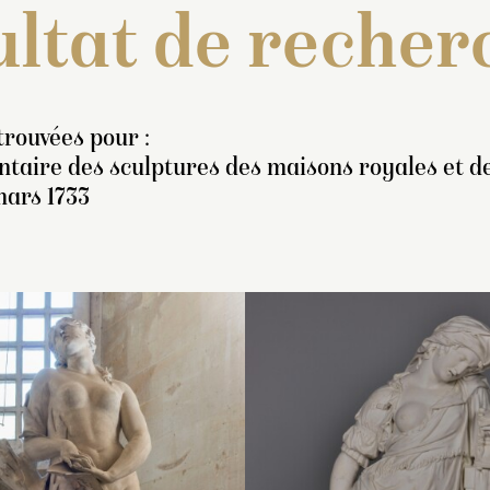
ltat de recher
trouvées pour :
entaire des sculptures des maisons royales et 
ars 1733
nventaire de 1722 : « Une
Inventaire de 1733 : « D
Inventaire de 1722
igure d’homme nud, qui se
figures de marbre de 4
figure de femme
hange en rocher, posant
pieds 9 pouces dont l’un
représentant une 
ur la jambe gauche, ayant
représante
sœurs de Phaéton 
La Maladie
[…