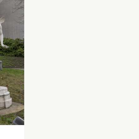
er
Inventaire du 1
mars
1733 : « Un grouppe
représentans Zéphire et
Flore avec un enfant […].
Les figures ont 6 pieds de
proportions en tout.
L’ouvrage a, de haut, sept
pieds. Le
Zéphire
a la
jambe droite posée sur des
nuées comme s’il volloit
pour répandre des fleurs
sur
Flore
qui est assise sur
un tronc d’arbre ; à côté
d’elle est une corbeille de
fleurs. L’enfant est à ses
pied [
sic
] qui luy offre des
fleurs. »