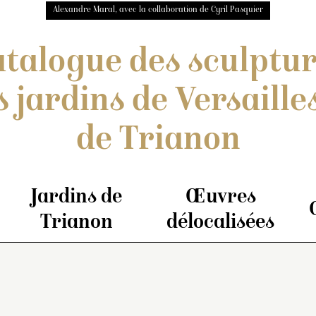
Alexandre Maral, avec la collaboration de Cyril Pasquier
talogue des sculptu
s jardins de Versailles
de Trianon
Jardins de
Œuvres
Trianon
délocalisées