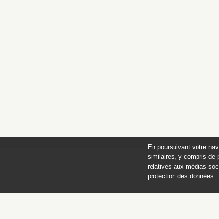
En poursuivant votre nav
similaires, y compris de 
relatives aux médias soci
protection des données
des 