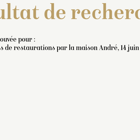
ltat de recher
rouvée pour :
s de restaurations par la maison André, 14 juin
nventaire de 1707 : « Une
tatue de marbre blanc, en
ed, représentant l’
Asie
ous la figure d’une femme,
yant ses cheveux natez