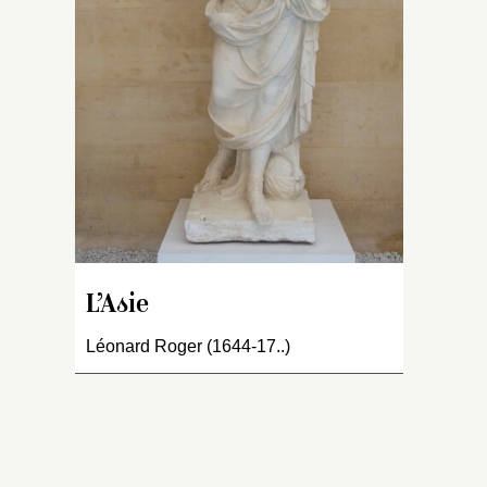
av
c
dr
d
ce
pi
m
ca
à 
tu
fi
R
L’Asie
I
Léonard Roger (1644-17..)
fi
r