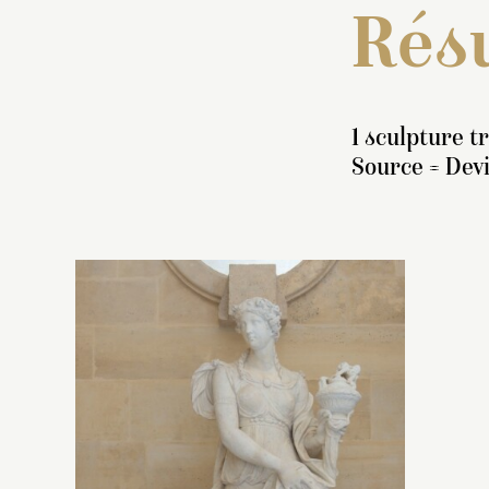
Résu
1 sculpture t
Source = Devi
I
s
pi
s
a