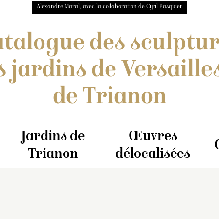
Alexandre Maral, avec la collaboration de Cyril Pasquier
talogue des sculptu
s jardins de Versailles
de Trianon
Jardins de
Œuvres
Trianon
délocalisées