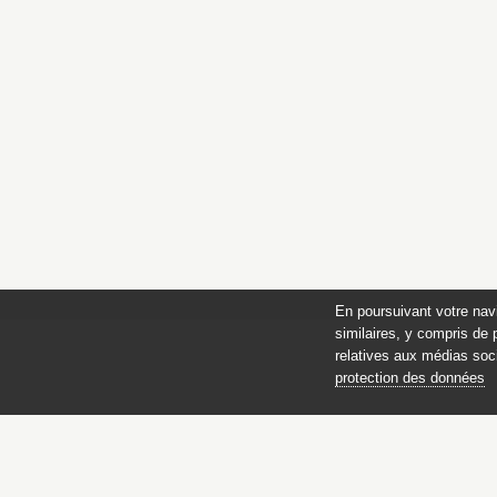
En poursuivant votre nav
similaires, y compris de 
relatives aux médias soci
protection des données
des 