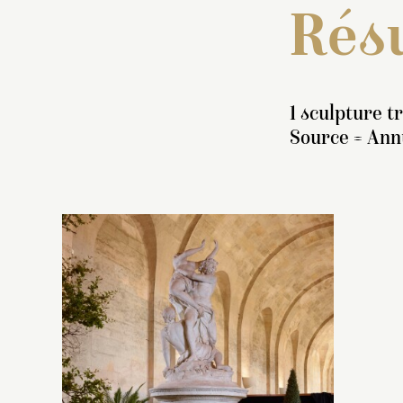
Résu
1 sculpture t
Source = Ann
In
g
re
pi
e