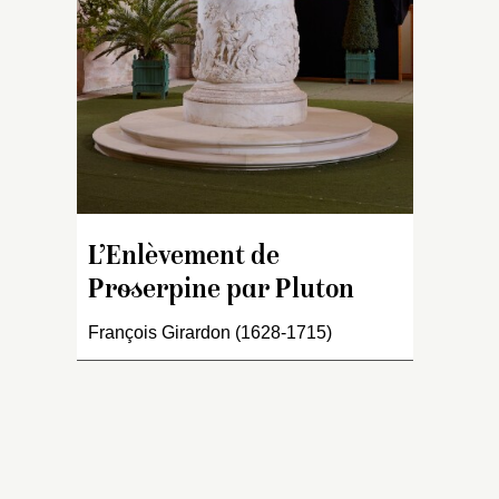
te
ga
dr
m
la
d’
et
p
de
d
L’Enlèvement de
te
pi
Proserpine par Pluton
or
p
François Girardon (1628-1715)