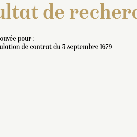
ltat de recher
rouvée pour :
ulation de contrat du 3 septembre 1679
ventaire de 1707 : « Un
rouppe de marbre blanc,
présentant Pluton, en
ed, enlevant Proserpine,
t Cyannée, couchée par