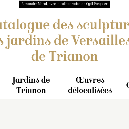
Alexandre Maral, avec la collaboration de Cyril Pasquier
talogue des sculptu
s jardins de Versailles
de Trianon
Jardins de
Œuvres
Trianon
délocalisées