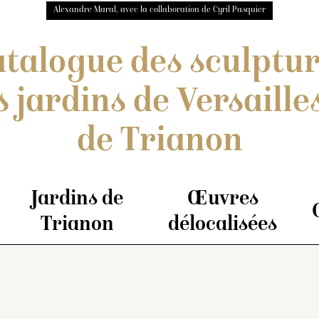
Alexandre Maral, avec la collaboration de Cyril Pasquier
talogue des sculptu
s jardins de Versailles
de Trianon
Jardins de
Œuvres
Trianon
délocalisées