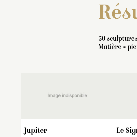
Résu
50 sculptures
Matière = pi
P
P
1
« 
po
Jupiter
Le Sig