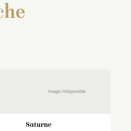
che
sud-
nés par
Peut-être le terme de
Diane
ables à
gravé par Jean Lepautre en
our
1674.
pierre
Située en 1692 à l’angle
jardin à
sud-ouest du bassin de
Saturne