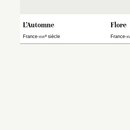
se
l’
Di
i
L’Automne
Flore
av
e
France-
xvii
siècle
France-
xv
dr
n’