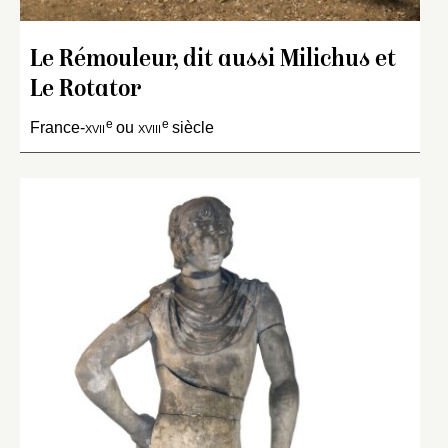
Le Rémouleur, dit aussi Milichus et
Le Rotator
e
e
France-
xvii
ou
xviii
siècle