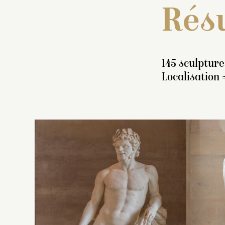
Résu
145 sculpture
Localisation
I
s
pi
P
f