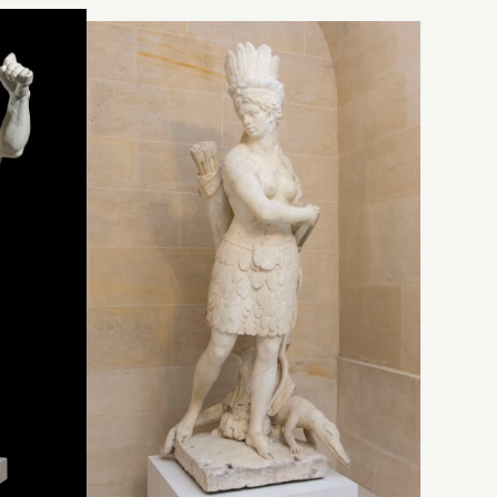
Inventaire de 1707 : « Une
ne
statue de marbre blanc, en
en
pied, représentant le
Colérique
sous la figure
d’un homme nud ayant le
bras gauche levé et le droit
en arrière, tenant à la main
une manière de plombeau
me,
d’épée. Il s’apuye sur le col
d’un lyon cabré qui est
une
entre ses jambes. à côté
est un tronc de chesne qui
ois
soutient la figure, avec une
ent
manière d’écharpe qui
passe par-derrière le dos.