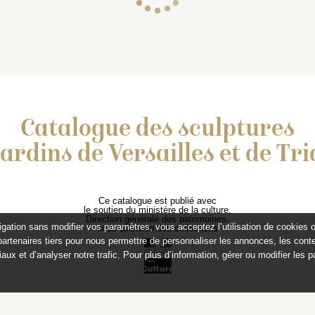
Catalogue des sculptures
jardins de Versailles et de Tr
Ce catalogue est publié avec
le soutien du ministère de la culture,
Direction générale des patrimoines,
igation sans modifier vos paramètres, vous acceptez l’utilisation de cookies 
sous-direction des collections
partenaires tiers pour nous permettre de personnaliser les annonces, les conte
aux et d’analyser notre trafic. Pour plus d’information, gérer ou modifier les 
Protection des données
Mentions légales
Liens utiles