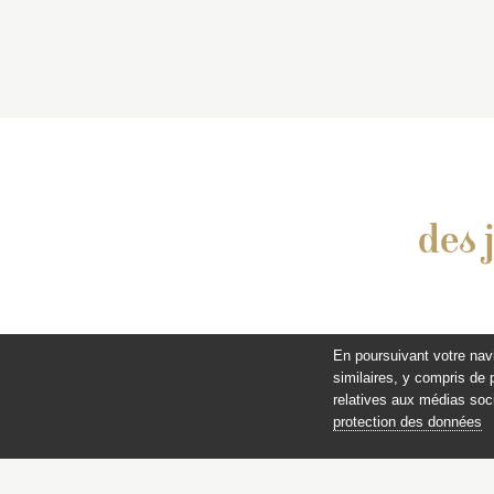
des 
En poursuivant votre nav
similaires, y compris de 
relatives aux médias soci
protection des données