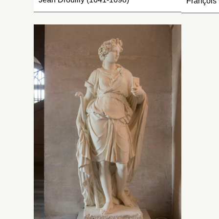
François
I
f
I
st
bl
P
fi
a
fl
h
g
cô
g
co
da
de