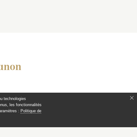
ianon
ou technologies
nus, les fonctionnalités
paramètres :
Politique de