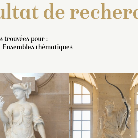
ltat de recher
s trouvées pour :
 = Ensembles thématiques
nventaire de 1707 : « Une
Inventaire de 1707 : « U
Inventaire de 1707
tatue de marbre blanc, en
statue de marbre blanc, 
statue, en pied, d
ed, représentant le
pied, représentant le
blanc, représentant 
Fe
oème satyrique
sous la
sous la figure d’une fem
sous la figure d’u
igure d’un homme nud,
ayant ses cheveux noue
la teste couverte d