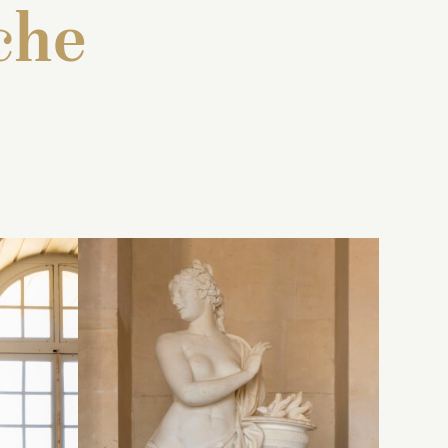
che
ne
 : « Une
Inventaire de 1707 : « Une
en
e marbre
statue de marbre blanc, en
l’
u
Afrique
pied, représentant Diane
me,
ne femme,
ayant sur la teste un
z
’une
diadème. Tout le corps est