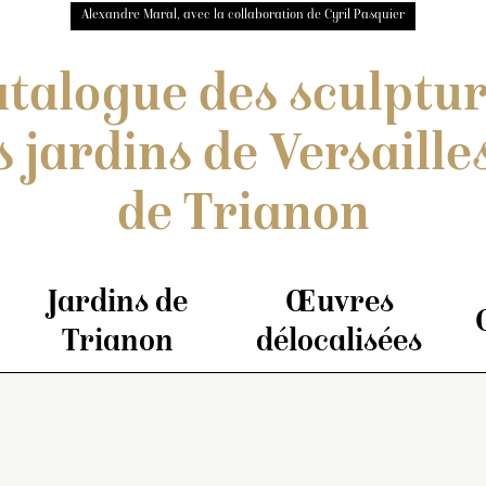
Alexandre Maral, avec la collaboration de Cyril Pasquier
talogue des sculptu
s jardins de Versailles
de Trianon
Jardins de
Œuvres
Trianon
délocalisées