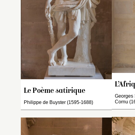
co
s
un
la
e
li
se
u
co
su
fi
Fa
L’Afri
Le Poème satirique
I
Georges S
f
Cornu (1
Philippe de Buyster (1595-1688)