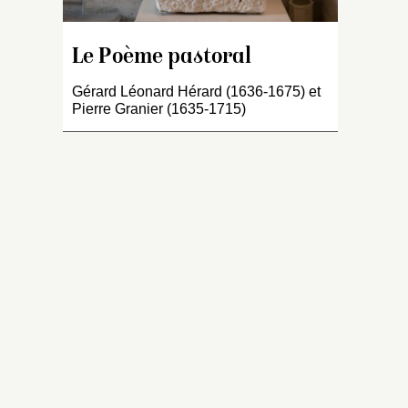
tu
la
Le Poème pastoral
ti
d
Gérard Léonard Hérard (1636-1675) et
f
Pierre Granier (1635-1715)