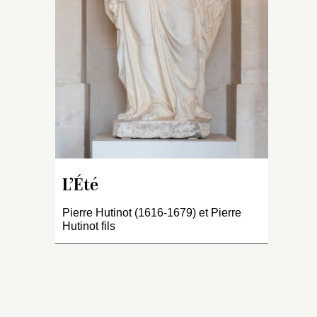
le
le,
es
.
 en
ne
L’Été
Pierre Hutinot (1616-1679) et Pierre
Hutinot fils