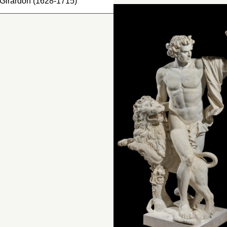
pourtour,…
 Girardon (1628-1715)
nventaire de 1722 : « Une
igure en pied, posant…
Inventaire…
Inventaire de 1707 : « U
statue de marbre blanc, 
nventaire de 1707 : « Une
pied, représentant
atue, en pied, de marbre
l’
Amérique
sous la figure
anc, représentant le
d’une femme, coeffé [
sic
]
oesme pastoralle
, sous la
d’un bonnet de plume,
gure d’une jeune bergère,
ayant devant elle une
yant une couronne de
espèce de tablier de plu
eurs sur la teste et un
attaché au-dessus de la
abillement jusqu’aux
ceinture, qui luy couvre 
enoux, la pannetière au
partie des cuisses, et,
té. Elle soutient du bras
derrière le dos, un carqu
auche un manteau qui la
et des flèches. Elle souti
uvre par-derrière, ayant
de la main droite un
ns la main, à à [
sic
]
morceau de draperie et
mie levée, un siflet à sept