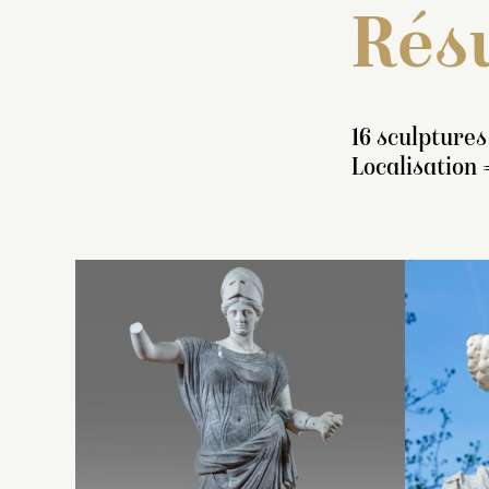
Résu
16 sculptures
Localisation 
I
s
r
a
le