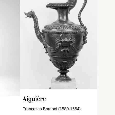
ne
t une
Inventaire des sculptures
ux
ds sur
de Meudon, [1697-1698] :
 un
sur la
« Une figure de bronze,
re.
ant la
représentant une
Vénus de
i
’épaule
Médicis
, de quatre pieds
s
la main
onze pouces de haut
vant son
compris la plinte. Fondu
main
[
sic
] par les Kellers en
né.
 ouverte,
1687 ».
Inventaire de 1722 : « La
Vénus de Médicis
, figure en
de
pied, nue, ayant un dauphin
à côté de la jambe sur
é
laquelle elle pose, sur
lequel se joue [
sic
] deux
Aiguière
ur
enfans moulez sur l’antique;
,
d’environ 5 pieds ».
Francesco Bordoni (1580-1654)