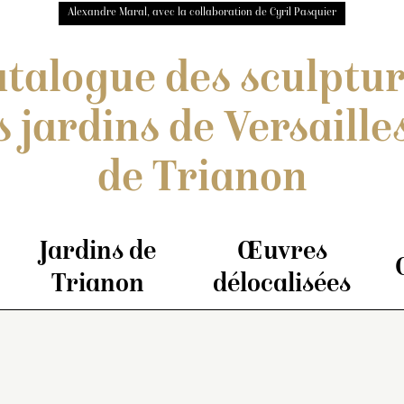
Alexandre Maral, avec la collaboration de Cyril Pasquier
talogue des sculptu
s jardins de Versailles
de Trianon
Jardins de
Œuvres
Trianon
délocalisées