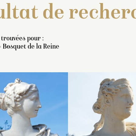
ltat de recher
 trouvées pour :
= Bosquet de la Reine
nventaire de 1707 : « Une
Buste représentant un
Buste représentan
tatue de marbre
jeune homme regardant 
femme qui a les c
eprésentant une Pallas
droite. Ses cheveux sont
tressés et nattés,
yant un casque en teste,
longs et bouclés. Il porte
en chignon derrière
 bras droit élevé, dont elle
une draperie ramenée su
qui est tournée ver