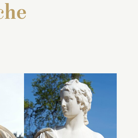
che
t une
Buste représentant une
à
heveux
femme regardant à gauche.
 ramenés
Elle est coiffée d’un
 la tête
diadème, les cheveux
r
s
ramenés derrière la tête,