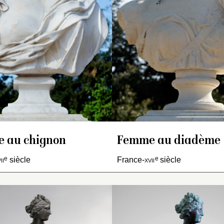
ent un bout de bâton, et,
l’épaule droite, qui laisse
l’épaule gauche. El
u bras gauche baissé, un
l’épaule et le sein gauch
couverte d’une dra
uclier. La teste, les deux
découverts.
laisse son sein droi
as, les mains, avec ce qui
découvert.
roît des jambes, les pieds
 un tronc d’arbre sont de
rbre blanc et, toute sa
aperie, de marbre vert.
tte figure a, de hauteur,
atre pieds six pouces. Il y
 un morceau au col de
pporté ».
 au chignon
Femme au diadème
e
e
ii
siècle
France-
xvii
siècle
rovenance inconnue.
nvoyé au plus tard en
vrier 1808 à Rambouillet