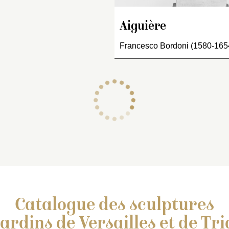
sur le corps du vase par
des feuilles de refend. S
Aiguière
le corps est un mascaron
sur quoy porte…
Francesco Bordoni (1580-165
Catalogue des sculptures
jardins de Versailles et de Tr