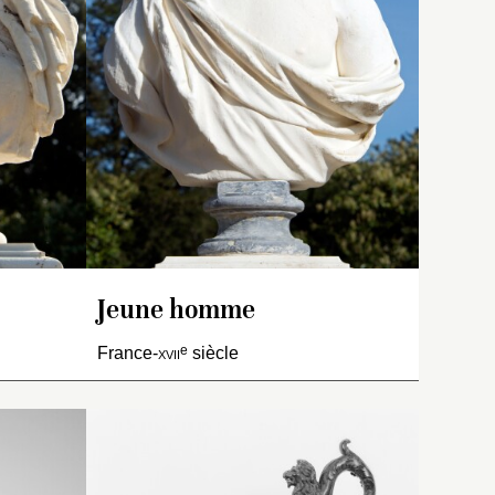
le est
dont une tresse tombe sur
es
perie qui
le cou, et ceints d’un
t
bandeau. Elle est couverte
d’une chemise légère
couvrant ses seins, tenue
par une sangle traversant le
buste jusqu’à l’épaule
gauche et qui laisse
l’épaule droite et le haut de
sa poitrine découvertes. Sur
l’épaule gauche, par-
dessus sa chemise, tombe
une lourde draperie qui
Jeune homme
pend sur son dos.
e
France-
xvii
siècle