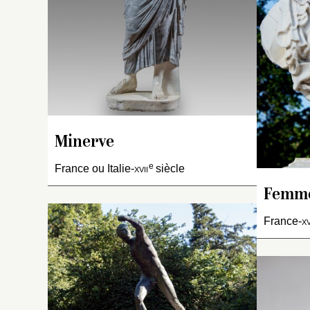
ti
d
bo
br
pa
et
ma
dr
Ce
Minerve
qu
a
e
France ou Italie-
xvii
siècle
ra
Femme
France-
xv
P
E
fé