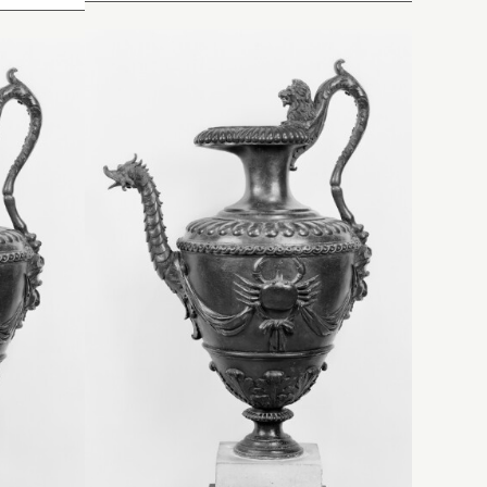
ne
Inventaire de 1722 : « Une
ux
burette de bronze de deux
 un
pieds et demy de haut et un
re.
pied 4 pouces de diamettre.
i
La moulure d’en haut, qui
s
forme le bec, et le dessus
du corps est orné de
godrons, au-dessus de
né.
laquelle est un cordon orné.
Dans les deux faces des
côtez sont deux crabes,
poisson de mer. Sous la
de
panse sont huit feuilles de
refend. Le bec, qui sert à
é