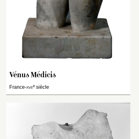
Vénus Médicis
e
France-
xvii
siècle