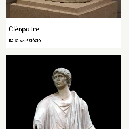
Cléopâtre
e
Italie-
xvii
siècle