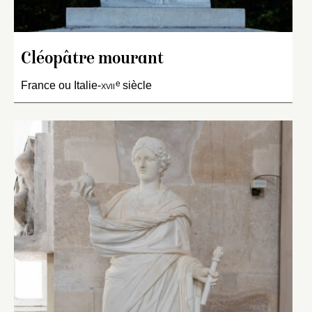
Cléopâtre mourant
e
France ou Italie-
xvii
siècle