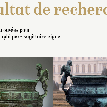
ltat de recher
trouvées pour :
aphique = sagittaire-signe
nventaire de 1707 : « Deux
Exécuté en 1851 ou 185
Inventaire de 1707
azes de bronze, de deux
par Christophe-François
vazes de bronze, 
ieds deux pouces de haut,
Calla pour le parterre du
pieds deux pouces
yant une gorge entourée
Midi, d’après les vases 
ayant une gorge e
’un cep de vignes avec un
Laurent Magnier et Jean
d’un cep de vigne