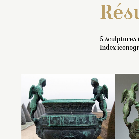
Résu
5 sculptures 
Index iconogr
I
v
p
a
d