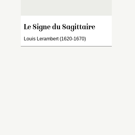
l
L
«
du
Le Signe du Sagittaire
Fl
Louis Lerambert (1620-1670)
f
In
pa
D
i
v
1