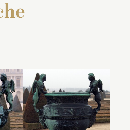
che
2
 : « Deux
Exécuté en 1851 ou 1852
de deux
par Christophe-François
 de haut,
Calla pour le parterre du
de
ntourée
Midi, d’après les vases de
-
s avec un
Laurent Magnier et Jean-