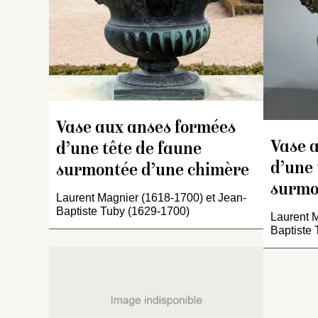
b
le
s
du
c
[
s
e
la
Vase aux anses formées
o
Vase 
pi
d’une tête de faune
d
d’une 
surmontée d’une chimère
m
surmo
su
Laurent Magnier (1618-1700) et Jean-
Baptiste Tuby (1629-1700)
ha
Laurent M
Baptiste
P