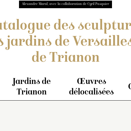
Alexandre Maral, avec la collaboration de Cyril Pasquier
talogue des sculptu
s jardins de Versailles
de Trianon
Jardins de
Œuvres
Trianon
délocalisées