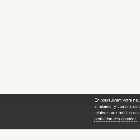
En poursuivant votre nav
similaires, y compris de 
relatives aux médias soci
protection des données
des 