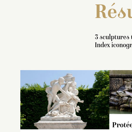
Résu
3 sculptures 
Index iconog
In
g
re
d
Proté
Pr