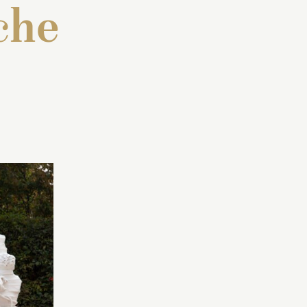
che
...
, juin
Moulage exécuté en 2016 à
39 :
partir de l’œuvre originale
couché
(
MR 2092
) mise à l’abri en
quille,
2015.
stre
Installé en août 2016 à