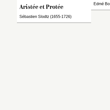
fa
Edmé Bou
d
Aristée et Protée
m
Sébastien Slodtz (1655-1726)
te
d
pr
g
ro
ne
h
de
ra
In
g