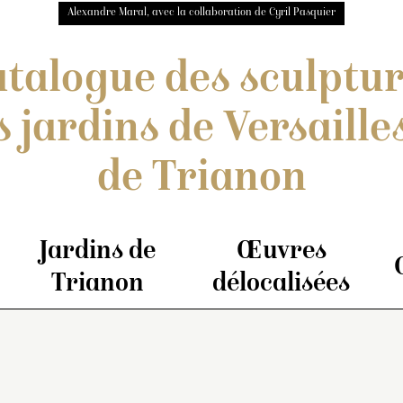
Alexandre Maral, avec la collaboration de Cyril Pasquier
talogue des sculptu
s jardins de Versailles
de Trianon
Jardins de
Œuvres
Trianon
délocalisées