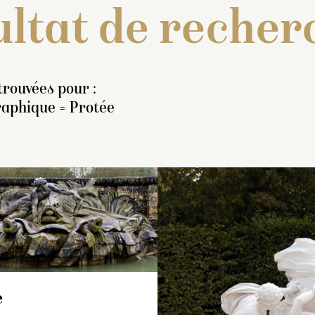
ltat de recher
trouvées pour :
raphique = Protée
ventaire de 1707 : « Un
État des payements
rouppe de marbre blanc
1736-septembre 17
présentant Aristée, berger
« Le dieu Protée, 
e Neptune, qui attache
dans une grande co
e
othée à un rocher pour lui
appuié sur un mon