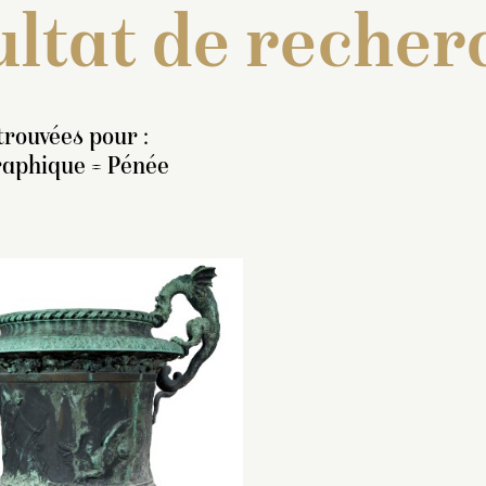
ltat de recher
trouvées pour :
raphique = Pénée
nventaire de 1707 : « Deux
Inventaire de 1707
azes de bronze, de deux
vazes de bronze, 
ieds un pouce et demi de
pieds un pouce et
ut, ayant la moulure d’en
haut, ayant la moul
ut ornée de feuilles d’eau
haut ornée de feuil