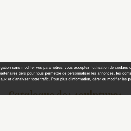
igation sans modifier vos paramètres, vous acceptez l’utilisation de cookies 
partenaires tiers pour nous permettre de personnaliser les annonces, les conte
aux et d’analyser notre trafic. Pour plus d’information, gérer ou modifier les 
Catalogue des sculptures
jardins de Versailles et de Tr
Ce catalogue est publié avec
le soutien du ministère de la culture,