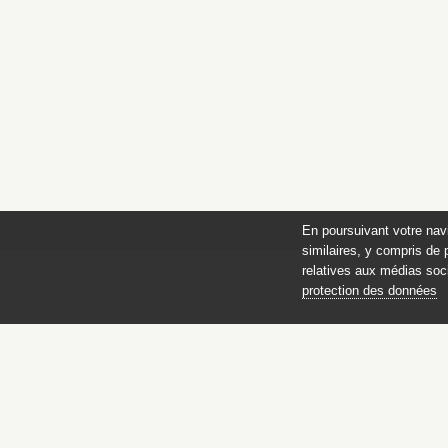
En poursuivant votre nav
similaires, y compris de 
relatives aux médias soci
protection des données
des 