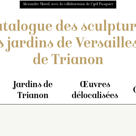
Alexandre Maral, avec la collaboration de Cyril Pasquier
talogue des sculptu
s jardins de Versailles
de Trianon
Jardins de
Œuvres
Trianon
délocalisées