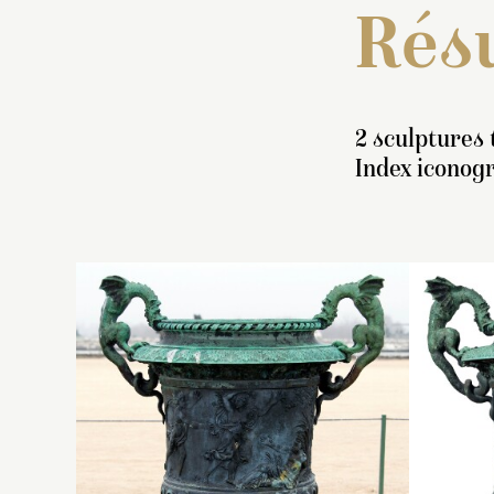
Résu
2 sculptures 
Index iconog
I
v
p
ha
ha