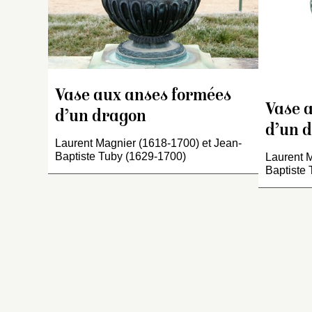
et
c
re
d’
c
l’
Vase aux anses formées
le
Vase 
e
d’un dragon
d
d’un 
Laurent Magnier (1618-1700) et Jean-
an
Baptiste Tuby (1629-1700)
Laurent M
q
Baptiste
v
T
I