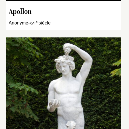
Apollon
e
Anonyme-
xvii
siècle