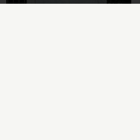
La Renommée du roi
Réplique d’après Domenico Guidi (1625-1701)
Catalogue des sculptures
des jardins de Versailles et de Trianon
Ce catalogue est publié avec
le soutien du ministère de la culture,
Direction générale des patrimoines,
sous-direction des collections