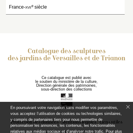
e
France-
xvii
siècle
Catalogue des sculptures
des jardins de Versailles et de Trianon
Ce catalogue est publié avec
le soutien du ministère de la culture,
Direction générale des patrimoines,
sous-direction des collections
En poursuivant votre navigation sans modifier vos paramètres,
vous acceptez l’utilisation de cookies ou technologies similaires,
y compris de partenaires tiers pour nous permettre de
Protection des données
Mentions légales
Liens utiles
personnaliser les annonces, les contenus, les fonctionnalités
relatives aux médias sociaux et d’analyser notre trafic. Pour plus
© Coproduction EPV – RMNGP, 2021