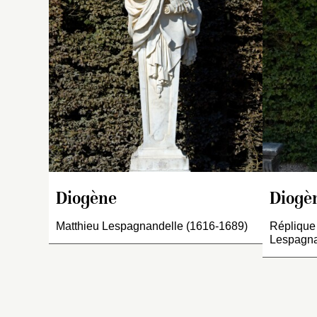
dr
d
et
ba
pa
de
te
de
Fa
L
In
t
Diogè
Diogène
Di
Réplique 
Matthieu Lespagnandelle (1616-1689)
de
Lespagna
m