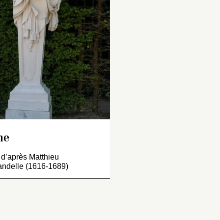
aperie. Il soutient sa
parterre de Latone.
raperie de sa main gauche
, de la droite, pareillement
issée, tient un rouleau de
pier, regardant par-
ssus l’espaulle droite. Ce
rme, avec la guesne, est
 huit pieds neuf pouces.
ite [
sic
] par
espagnandel en 1688 ».
ventaire de 1722 : « Un
erme représentant
ne
ogène, tout vêtu, tenant
d’après Matthieu
 la main droite un
ndelle (1616-1689)
orceau de papier…