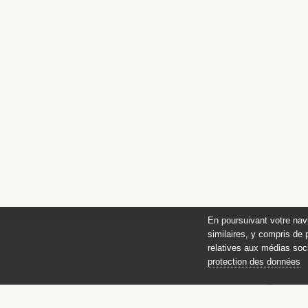
En poursuivant votre nav
similaires, y compris de 
relatives aux médias soci
protection des données
des 