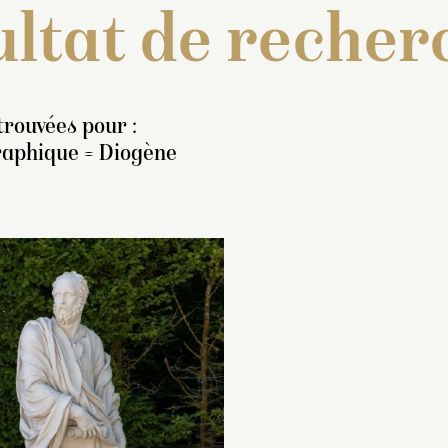
ltat de recher
trouvées pour :
raphique = Diogène
ventaire de 1707 : « Un
Moulage exécuté e
erme de marbre blanc
partir de l’œuvre or
eprésentant Diogène,
(
MR 2030
) mise à l
ant la teste nue et tout le
2018.
orps couvert d’une
Installé en 2022 su