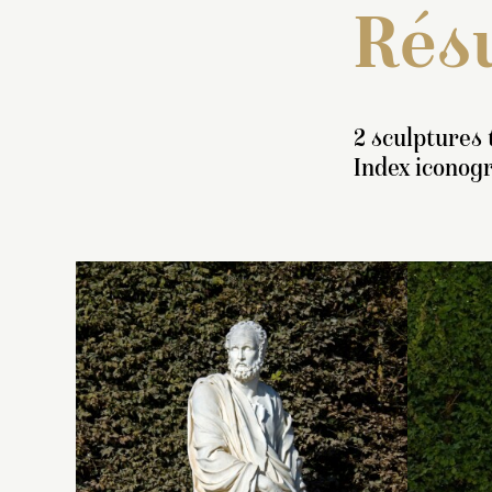
Résu
2 sculptures 
Index iconog
In
t
r
ay
c