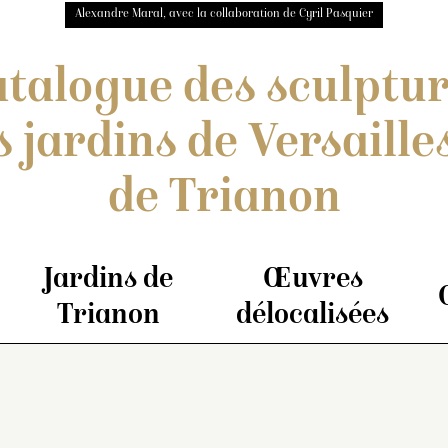
Alexandre Maral, avec la collaboration de Cyril Pasquier
talogue des sculptu
s jardins de Versailles
de Trianon
Jardins de
Œuvres
Trianon
délocalisées