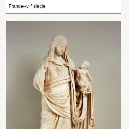
e
France-
xvii
siècle