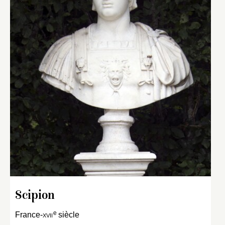
Scipion
e
France-
xvii
siècle