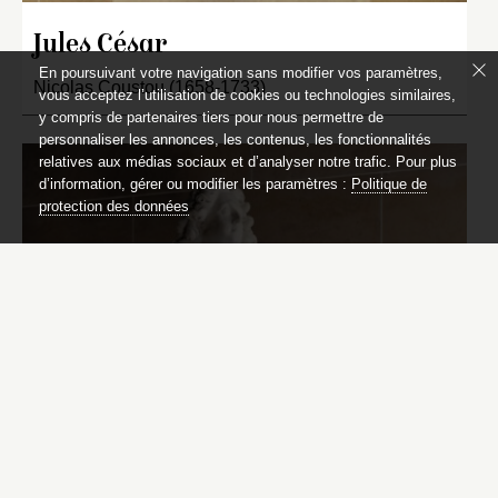
Jules César
En poursuivant votre navigation sans modifier vos paramètres,
Nicolas Coustou (1658-1733)
vous acceptez l’utilisation de cookies ou technologies similaires,
y compris de partenaires tiers pour nous permettre de
personnaliser les annonces, les contenus, les fonctionnalités
relatives aux médias sociaux et d’analyser notre trafic. Pour plus
d’information, gérer ou modifier les paramètres :
Politique de
protection des données