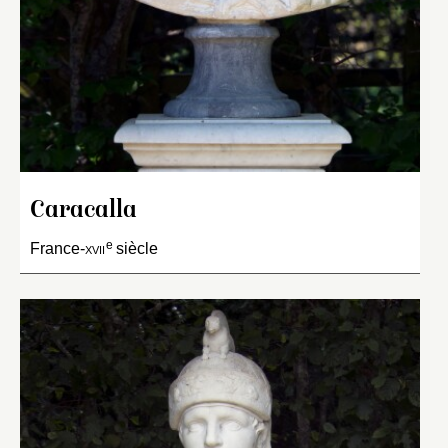
Caracalla
e
France-
xvii
siècle