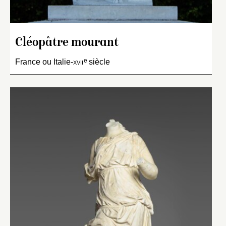
Cléopâtre mourant
e
France ou Italie-
xvii
siècle