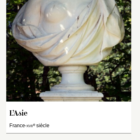
L’Asie
e
France-
xvii
siècle