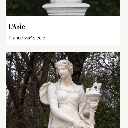
L’Asie
e
France-
xvii
siècle