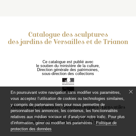
Catalogue des sculptures
des jardins de Versailles et de Trianon
Ce catalogue est publié avec
le soutien du ministère de la culture,
Direction générale des patrimoines,
sous-direction des collections
En poursuivant votre navigation sans modifier vos paramètres,
vous acceptez l’utilisation de cookies ou technologies similaires,
y compris de partenaires tiers pour nous permettre de
Protection des données
Mentions légales
Liens utiles
personnaliser les annonces, les contenus, les fonctionnalités
relatives aux médias sociaux et d’analyser notre trafic. Pour plus
© Coproduction EPV – RMNGP, 2021
mis en ligne le 28/07/2021, mis à jour le 28/12/2023
d’information, gérer ou modifier les paramètres :
Politique de
protection des données