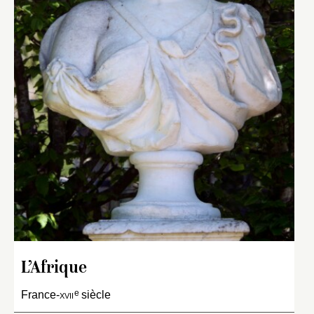
L’Afrique
e
France-
xvii
siècle